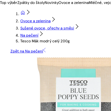
Top výběr
Zpátky do školy
Novinky
Ovoce a zelenina
Mléčné, vejc
Ovoce a zelenina
Sušené ovoce, ořechy a směsi
Na pečení
Tesco Mák modrý celý 200g
Zpět na Na pečení