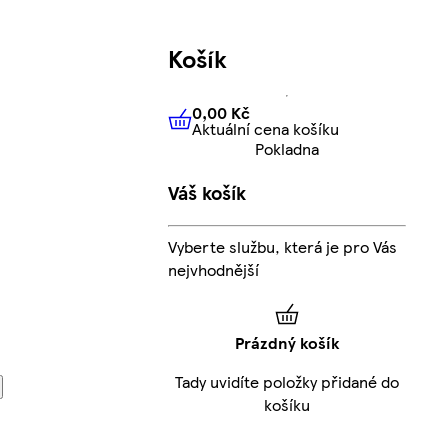
Košík
0,00 Kč
Aktuální cena košíku
0,00 Kč
Aktuální cena košíku
Pokladna
Váš košík
Vyberte službu, která je pro Vás
nejvhodnější
Prázdný košík
Tady uvidíte položky přidané do
košíku