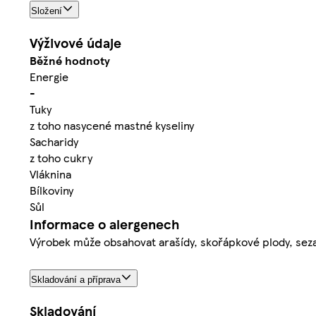
Složení
Výživové údaje
Běžné hodnoty
Energie
-
Tuky
z toho nasycené mastné kyseliny
Sacharidy
z toho cukry
Vláknina
Bílkoviny
Sůl
Informace o alergenech
Výrobek může obsahovat arašídy, skořápkové plody, sezam
Skladování a příprava
Skladování