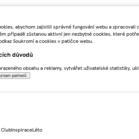
kies, abychom zajistili správné fungování webu a zpracovali 
ém případě zůstanou aktivní jen nezbytné cookies, které pot
odkaz Soukromí a cookies v patičce webu.
ících důvodů
azeného obsahu a reklamy, vytvářet uživatelské statistiky, uk
znam partnerů.
 Club
Inspirace
Léto