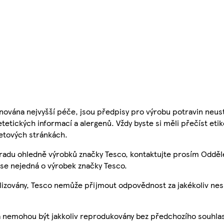
nována nejvyšší péče, jsou předpisy pro výrobu potravin neust
etetických informací a alergenů. Vždy byste si měli přečíst eti
etových stránkách.
 radu ohledně výrobků značky Tesco, kontaktujte prosím Odděl
se nejedná o výrobek značky Tesco.
ualizovány, Tesco nemůže přijmout odpovědnost za jakékoliv ne
a nemohou být jakkoliv reprodukovány bez předchozího souhla