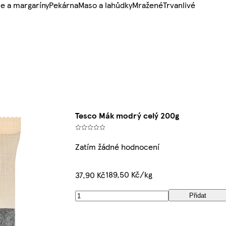
e a margaríny
Pekárna
Maso a lahůdky
Mražené
Trvanlivé
Tesco Mák modrý celý 200g
Zatím žádné hodnocení
189,50 Kč/kg
37,90 Kč
Přidat