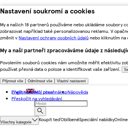
Nastavení soukromí a cookies
My a našich 18 partnerů používáme nebo ukládáme soubory coo
zobrazovat například také personalizovanou reklamu. V opačn
změnit v
Nastavení ochrany osobních údajů
nebo kliknutím na 
My a naši partneři zpracováváme údaje z následuj
Povolením souborů cookies nám umožníte měřit efektivitu zobr
používat přesná data o poloze a identifikovat vaše zařízení.
Se
Přijmout vše
Odmítnout vše
Vlastní nastavení
Přejít na hlavní obsah
English
Můj první nákup
Nápověda
Přeskočit na vyhledávání
Koupit teď
Oblíbené
Speciální nabídky
Online
Všechny kategorie