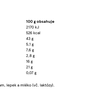
100 g obsahuje
2170 kJ
526 kcal
43 g
5,1 g
7,6 g
2,8 g
16 g
21 g
0,07 g
, lepek a mléko (vč. laktózy).