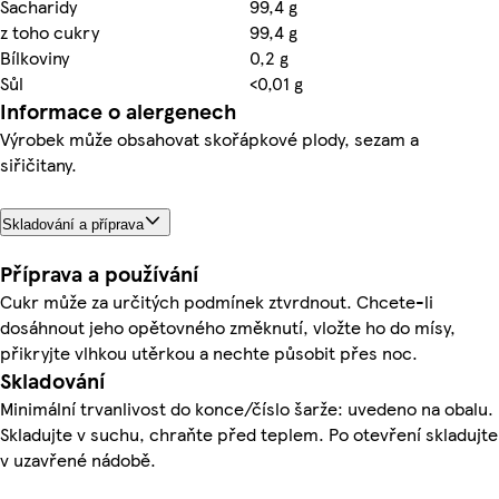
Sacharidy
99,4 g
z toho cukry
99,4 g
Bílkoviny
0,2 g
Sůl
<0,01 g
Informace o alergenech
Výrobek může obsahovat skořápkové plody, sezam a
siřičitany.
Skladování a příprava
Příprava a používání
Cukr může za určitých podmínek ztvrdnout. Chcete-li
dosáhnout jeho opětovného změknutí, vložte ho do mísy,
přikryjte vlhkou utěrkou a nechte působit přes noc.
Skladování
Minimální trvanlivost do konce/číslo šarže: uvedeno na obalu.
Skladujte v suchu, chraňte před teplem. Po otevření skladujte
v uzavřené nádobě.