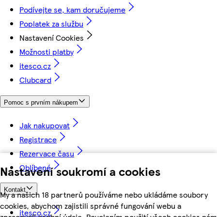
Podívejte se, kam doručujeme
Poplatek za službu
Nastavení Cookies
Možnosti platby
itesco.cz
Clubcard
Pomoc s prvním nákupem
Jak nakupovat
Registrace
Rezervace času
Oblíbené
Nastavení soukromí a cookies
Kontakt
My a našich 18 partnerů používáme nebo ukládáme soubory
cookies, abychom zajistili správné fungování webu a
itesco.cz
zpracovali osobní údaje. Povolením použití všech cookies nám