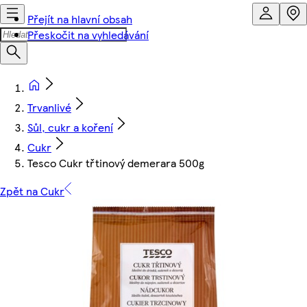
Přejít na hlavní obsah
Přeskočit na vyhledávání
Trvanlivé
Sůl, cukr a koření
Cukr
Tesco Cukr třtinový demerara 500g
Zpět na Cukr