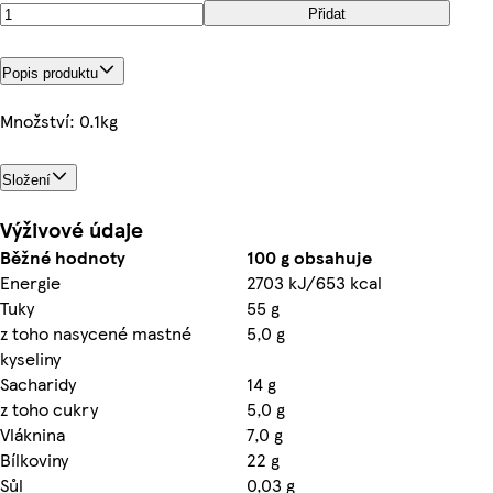
Přidat
Popis produktu
Množství: 0.1kg
Složení
Výživové údaje
Běžné hodnoty
100 g obsahuje
Energie
2703 kJ/653 kcal
Tuky
55 g
z toho nasycené mastné
5,0 g
kyseliny
Sacharidy
14 g
z toho cukry
5,0 g
Vláknina
7,0 g
Bílkoviny
22 g
Sůl
0,03 g