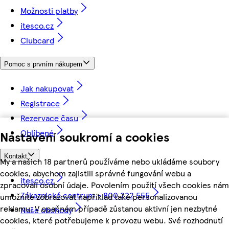
Možnosti platby
itesco.cz
Clubcard
Pomoc s prvním nákupem
Jak nakupovat
Registrace
Rezervace času
Oblíbené
Nastavení soukromí a cookies
Kontakt
My a našich 18 partnerů používáme nebo ukládáme soubory
cookies, abychom zajistili správné fungování webu a
itesco.cz
zpracovali osobní údaje. Povolením použití všech cookies nám
Zákaznické centrum - 800 222 555
umožníte zobrazovat například také personalizovanou
reklamu. V opačném případě zůstanou aktivní jen nezbytné
Naše obchody
cookies, které potřebujeme k provozu webu. Své rozhodnutí