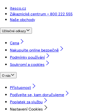
itesco.cz
Zákaznické centrum - 800 222 555
Naše obchody
Užitečné odkazy
Cena
Nakupujte online bezpečně
Podmínky používání
Soukromí a cookies
O nás
Přístupnost
Podívejte se, kam doručujeme
Poplatek za službu
Nastavení Cookies