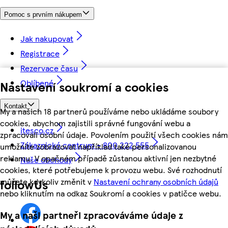
Pomoc s prvním nákupem
Jak nakupovat
Registrace
Rezervace času
Oblíbené
Nastavení soukromí a cookies
Kontakt
My a našich 18 partnerů používáme nebo ukládáme soubory
cookies, abychom zajistili správné fungování webu a
itesco.cz
zpracovali osobní údaje. Povolením použití všech cookies nám
Zákaznické centrum - 800 222 555
umožníte zobrazovat například také personalizovanou
reklamu. V opačném případě zůstanou aktivní jen nezbytné
Naše obchody
cookies, které potřebujeme k provozu webu. Své rozhodnutí
můžete kdykoliv změnit v
Nastavení ochrany osobních údajů
followUs
nebo kliknutím na odkaz Soukromí a cookies v patičce webu.
My a naši partneři zpracováváme údaje z