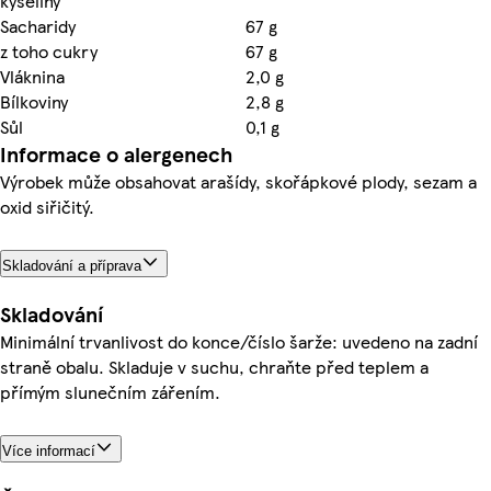
kyseliny
Sacharidy
67 g
z toho cukry
67 g
Vláknina
2,0 g
Bílkoviny
2,8 g
Sůl
0,1 g
Informace o alergenech
Výrobek může obsahovat arašídy, skořápkové plody, sezam a
oxid siřičitý.
Skladování a příprava
Skladování
Minimální trvanlivost do konce/číslo šarže: uvedeno na zadní
straně obalu. Skladuje v suchu, chraňte před teplem a
přímým slunečním zářením.
Více informací