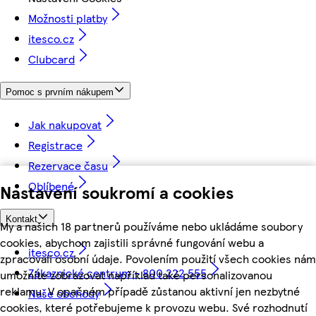
Možnosti platby
itesco.cz
Clubcard
Pomoc s prvním nákupem
Jak nakupovat
Registrace
Rezervace času
Oblíbené
Nastavení soukromí a cookies
Kontakt
My a našich 18 partnerů používáme nebo ukládáme soubory
cookies, abychom zajistili správné fungování webu a
itesco.cz
zpracovali osobní údaje. Povolením použití všech cookies nám
Zákaznické centrum - 800 222 555
umožníte zobrazovat například také personalizovanou
reklamu. V opačném případě zůstanou aktivní jen nezbytné
Naše obchody
cookies, které potřebujeme k provozu webu. Své rozhodnutí