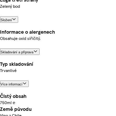
Zelený bod
Složení
Informace o alergenech
Obsahuje oxid siřičitý.
Skladování a příprava
Typ skladování
Trvanlivé
Více informací
Čistý obsah
750ml ℮
Země původu
Vino z Chile