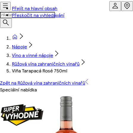
Přejít na hlavní obsah
Přeskočit na vyhledávání
Nápoje
Víno a vinné nápoje
Růžová vína zahraničních vinařů
Viña Tarapacá Rosé 750ml
Zpět na Růžová vína zahraničních vinařů
Speciální nabídka