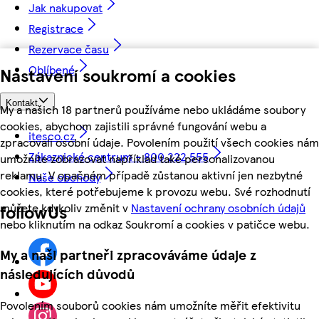
Jak nakupovat
Registrace
Rezervace času
Oblíbené
Nastavení soukromí a cookies
Kontakt
My a našich 18 partnerů používáme nebo ukládáme soubory
cookies, abychom zajistili správné fungování webu a
itesco.cz
zpracovali osobní údaje. Povolením použití všech cookies nám
Zákaznické centrum - 800 222 555
umožníte zobrazovat například také personalizovanou
reklamu. V opačném případě zůstanou aktivní jen nezbytné
Naše obchody
cookies, které potřebujeme k provozu webu. Své rozhodnutí
můžete kdykoliv změnit v
Nastavení ochrany osobních údajů
followUs
nebo kliknutím na odkaz Soukromí a cookies v patičce webu.
My a naši partneři zpracováváme údaje z
následujících důvodů
Povolením souborů cookies nám umožníte měřit efektivitu