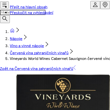
Přejít na hlavní obsah
Přeskočit na vyhledávání
Nápoje
Víno a vinné nápoje
Červená vína zahraničních vinařů
Vineyards World Wines Cabernet Sauvignon červené víno
Zpět na Červená vína zahraničních vinařů