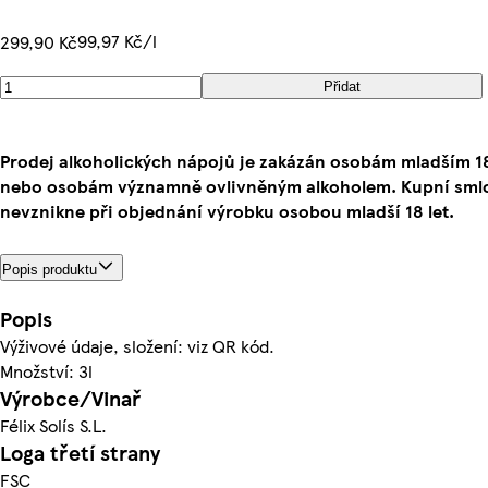
99,97 Kč/l
299,90 Kč
Přidat
Prodej alkoholických nápojů je zakázán osobám mladším 18
nebo osobám významně ovlivněným alkoholem. Kupní sml
nevznikne při objednání výrobku osobou mladší 18 let.
Popis produktu
Popis
Výživové údaje, složení: viz QR kód.
Množství: 3l
Výrobce/Vinař
Félix Solís S.L.
Loga třetí strany
FSC