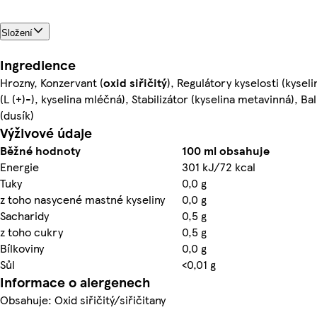
Složení
Ingredience
Hrozny, Konzervant (
oxid siřičitý
), Regulátory kyselosti (kyseli
(L (+)-), kyselina mléčná), Stabilizátor (kyselina metavinná), Bal
(dusík)
Výživové údaje
Běžné hodnoty
100 ml obsahuje
Energie
301 kJ/72 kcal
Tuky
0,0 g
z toho nasycené mastné kyseliny
0,0 g
Sacharidy
0,5 g
z toho cukry
0,5 g
Bílkoviny
0,0 g
Sůl
<0,01 g
Informace o alergenech
Obsahuje: Oxid siřičitý/siřičitany