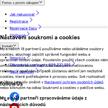
Pomoc s prvním nákupem
Jak nakupovat
Registrace
Rezervace času
Oblíbené
Nastavení soukromí a cookies
Kontakt
My a našich 18 partnerů používáme nebo ukládáme soubory
cookies, abychom zajistili správné fungování webu a
itesco.cz
zpracovali osobní údaje. Povolením použití všech cookies nám
Zákaznické centrum - 800 222 555
umožníte zobrazovat například také personalizovanou
reklamu. V opačném případě zůstanou aktivní jen nezbytné
Naše obchody
cookies, které potřebujeme k provozu webu. Své rozhodnutí
můžete kdykoliv změnit v
Nastavení ochrany osobních údajů
followUs
nebo kliknutím na odkaz Soukromí a cookies v patičce webu.
My a naši partneři zpracováváme údaje z
následujících důvodů