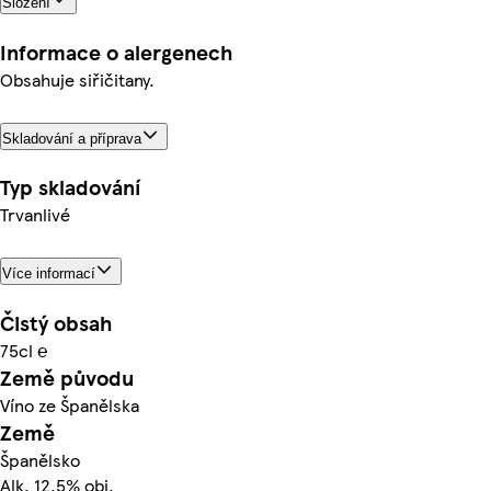
Složení
Informace o alergenech
Obsahuje siřičitany.
Skladování a příprava
Typ skladování
Trvanlivé
Více informací
Čistý obsah
75cl ℮
Země původu
Víno ze Španělska
Země
Španělsko
Alk. 12,5% obj.