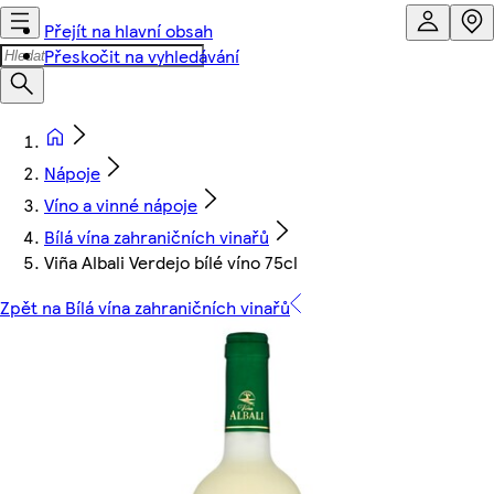
Přejít na hlavní obsah
Přeskočit na vyhledávání
Nápoje
Víno a vinné nápoje
Bílá vína zahraničních vinařů
Viña Albali Verdejo bílé víno 75cl
Zpět na Bílá vína zahraničních vinařů