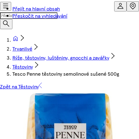
Přejít na hlavní obsah
Přeskočit na vyhledávání
Trvanlivé
Rýže, těstoviny, luštěniny, gnocchi a zavářky
Těstoviny
Tesco Penne těstoviny semolinové sušené 500g
Zpět na Těstoviny