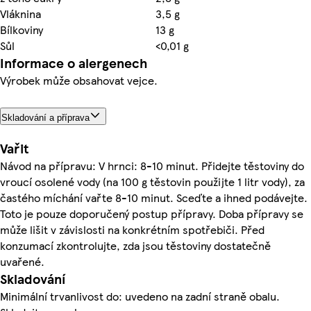
Vláknina
3,5 g
Bílkoviny
13 g
Sůl
<0,01 g
Informace o alergenech
Výrobek může obsahovat vejce.
Skladování a příprava
Vařit
Návod na přípravu: V hrnci: 8-10 minut. Přidejte těstoviny do
vroucí osolené vody (na 100 g těstovin použijte 1 litr vody), za
častého míchání vařte 8-10 minut. Sceďte a ihned podávejte.
Toto je pouze doporučený postup přípravy. Doba přípravy se
může lišit v závislosti na konkrétním spotřebiči. Před
konzumací zkontrolujte, zda jsou těstoviny dostatečně
uvařené.
Skladování
Minimální trvanlivost do: uvedeno na zadní straně obalu.