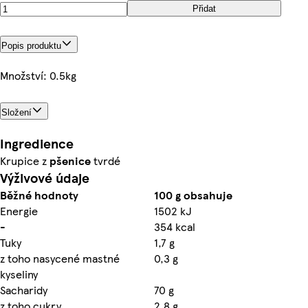
Přidat
Popis produktu
Množství: 0.5kg
Složení
Ingredience
Krupice z
pšenice
tvrdé
Výživové údaje
Běžné hodnoty
100 g obsahuje
Energie
1502 kJ
-
354 kcal
Tuky
1,7 g
z toho nasycené mastné
0,3 g
kyseliny
Sacharidy
70 g
z toho cukry
2,8 g