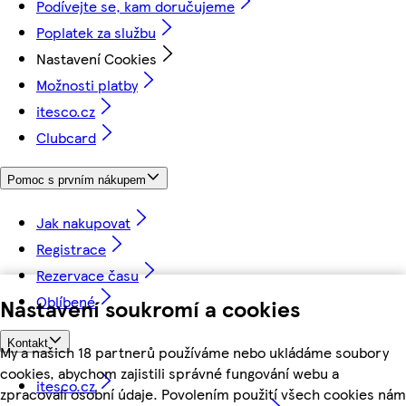
Podívejte se, kam doručujeme
Poplatek za službu
Nastavení Cookies
Možnosti platby
itesco.cz
Clubcard
Pomoc s prvním nákupem
Jak nakupovat
Registrace
Rezervace času
Oblíbené
Nastavení soukromí a cookies
Kontakt
My a našich 18 partnerů používáme nebo ukládáme soubory
cookies, abychom zajistili správné fungování webu a
itesco.cz
zpracovali osobní údaje. Povolením použití všech cookies nám