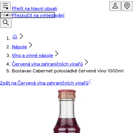
Přejít na hlavní obsah
Přeskočit na vyhledávání
Nápoje
Víno a vinné nápoje
Červená vína zahraničních vinařů
Bostavan Cabernet polosladké červené víno 1000ml
Zpět na Červená vína zahraničních vinařů