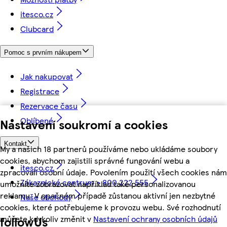
itesco.cz
Clubcard
Pomoc s prvním nákupem
Jak nakupovat
Registrace
Rezervace času
Oblíbené
Nastavení soukromí a cookies
Kontakt
My a našich 18 partnerů používáme nebo ukládáme soubory
cookies, abychom zajistili správné fungování webu a
itesco.cz
zpracovali osobní údaje. Povolením použití všech cookies nám
Zákaznické centrum - 800 222 555
umožníte zobrazovat například také personalizovanou
reklamu. V opačném případě zůstanou aktivní jen nezbytné
Naše obchody
cookies, které potřebujeme k provozu webu. Své rozhodnutí
můžete kdykoliv změnit v
Nastavení ochrany osobních údajů
followUs