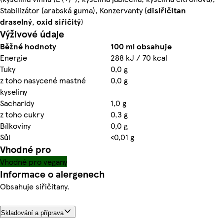
Stabilizátor (arabská guma), Konzervanty (
disiřičitan
draselný
,
oxid siřičitý
)
Výživové údaje
Běžné hodnoty
100 ml obsahuje
Energie
288 kJ / 70 kcal
Tuky
0,0 g
z toho nasycené mastné
0,0 g
kyseliny
Sacharidy
1,0 g
z toho cukry
0,3 g
Bílkoviny
0,0 g
Sůl
<0,01 g
Vhodné pro
Vhodné pro vegany
Informace o alergenech
Obsahuje siřičitany.
Skladování a příprava