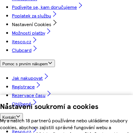
Podívejte se, kam doručujeme
Poplatek za službu
Nastavení Cookies
Možnosti platby
itesco.cz
Clubcard
Pomoc s prvním nákupem
Jak nakupovat
Registrace
Rezervace času
Oblíbené
Nastavení soukromí a cookies
Kontakt
My a našich 18 partnerů používáme nebo ukládáme soubory
cookies, abychom zajistili správné fungování webu a
itesco.cz