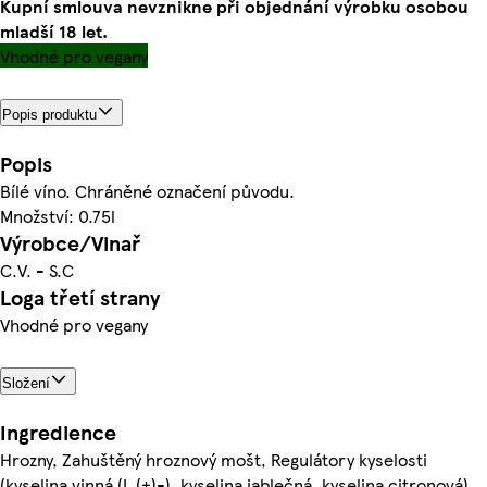
Kupní smlouva nevznikne při objednání výrobku osobou
mladší 18 let.
Vhodné pro vegany
Popis produktu
Popis
Bílé víno. Chráněné označení původu.
Množství: 0.75l
Výrobce/Vinař
C.V. - S.C
Loga třetí strany
Vhodné pro vegany
Složení
Ingredience
Hrozny, Zahuštěný hroznový mošt, Regulátory kyselosti
(kyselina vinná (L (+)-), kyselina jablečná, kyselina citronová),