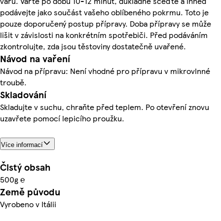
varu. Vařte po dobu 10-12 minut, důkladně sceďte a ihned
podávejte jako součást vašeho oblíbeného pokrmu. Toto je
pouze doporučený postup přípravy. Doba přípravy se může
lišit v závislosti na konkrétním spotřebiči. Před podáváním
zkontrolujte, zda jsou těstoviny dostatečně uvařené.
Návod na vaření
Návod na přípravu: Není vhodné pro přípravu v mikrovlnné
troubě.
Skladování
Skladujte v suchu, chraňte před teplem. Po otevření znovu
uzavřete pomocí lepicího proužku.
Více informací
Čistý obsah
500g ℮
Země původu
Vyrobeno v Itálii