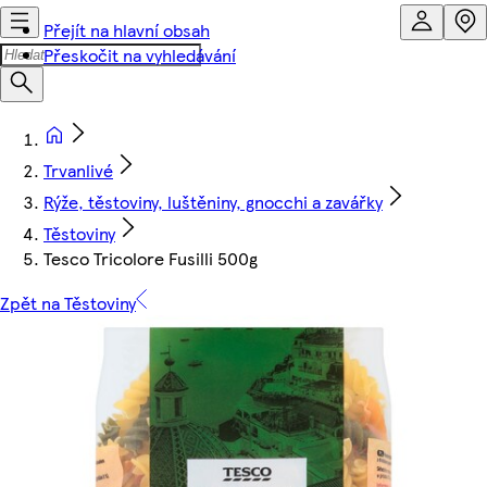
Přejít na hlavní obsah
Přeskočit na vyhledávání
Trvanlivé
Rýže, těstoviny, luštěniny, gnocchi a zavářky
Těstoviny
Tesco Tricolore Fusilli 500g
Zpět na Těstoviny