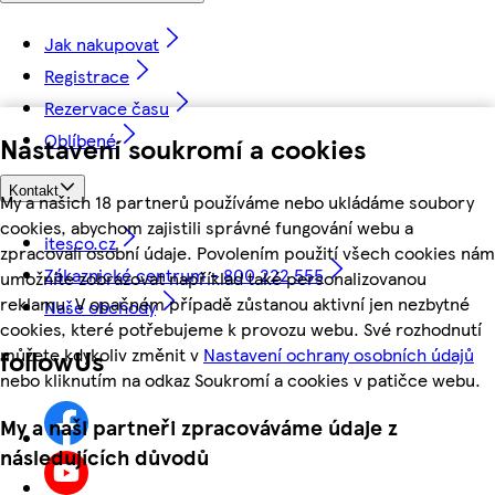
Jak nakupovat
Registrace
Rezervace času
Oblíbené
Nastavení soukromí a cookies
Kontakt
My a našich 18 partnerů používáme nebo ukládáme soubory
cookies, abychom zajistili správné fungování webu a
itesco.cz
zpracovali osobní údaje. Povolením použití všech cookies nám
Zákaznické centrum - 800 222 555
umožníte zobrazovat například také personalizovanou
reklamu. V opačném případě zůstanou aktivní jen nezbytné
Naše obchody
cookies, které potřebujeme k provozu webu. Své rozhodnutí
můžete kdykoliv změnit v
Nastavení ochrany osobních údajů
followUs
nebo kliknutím na odkaz Soukromí a cookies v patičce webu.
My a naši partneři zpracováváme údaje z
následujících důvodů