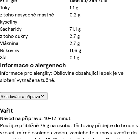
Energie
1466 kJ/345 kcal
Tuky
1,1 g
z toho nasycené mastné
0,2 g
kyseliny
Sacharidy
71,1 g
z toho cukry
2,7 g
Vláknina
2,7 g
Bílkoviny
11,6 g
Sůl
0,1 g
Informace o alergenech
Informace pro alergiky: Obilovina obsahující lepek je ve
složení vyznačena tučně.
Skladování a příprava
Vařit
Návod na přípravu: 10-12 minut
Použijte přibližně 75 g na osobu. Těstoviny přidejte do hrnce s
vroucí, mírně osolenou vodou, zamíchejte a znovu uveďte do