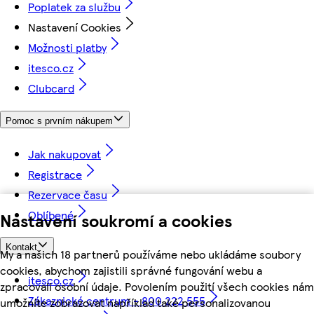
Poplatek za službu
Nastavení Cookies
Možnosti platby
itesco.cz
Clubcard
Pomoc s prvním nákupem
Jak nakupovat
Registrace
Rezervace času
Oblíbené
Nastavení soukromí a cookies
Kontakt
My a našich 18 partnerů používáme nebo ukládáme soubory
cookies, abychom zajistili správné fungování webu a
itesco.cz
zpracovali osobní údaje. Povolením použití všech cookies nám
Zákaznické centrum - 800 222 555
umožníte zobrazovat například také personalizovanou