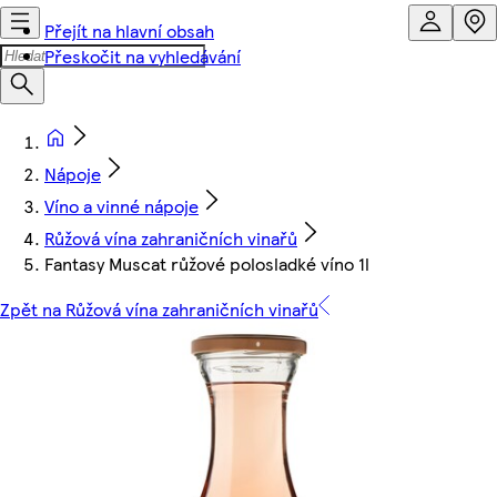
Přejít na hlavní obsah
Přeskočit na vyhledávání
Nápoje
Víno a vinné nápoje
Růžová vína zahraničních vinařů
Fantasy Muscat růžové polosladké víno 1l
Zpět na Růžová vína zahraničních vinařů