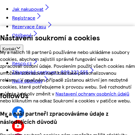
Jak nakupovat
Registrace
Rezervace času
Oblíbené
Nastavení soukromí a cookies
Kontakt
My a našich 18 partnerů používáme nebo ukládáme soubory
cookies, abychom zajistili správné fungování webu a
itesco.cz
zpracovali osobní údaje. Povolením použití všech cookies nám
Zákaznické centrum - 800 222 555
umožníte zobrazovat například také personalizovanou
reklamu. V opačném případě zůstanou aktivní jen nezbytné
Naše obchody
cookies, které potřebujeme k provozu webu. Své rozhodnutí
můžete kdykoliv změnit v
Nastavení ochrany osobních údajů
followUs
nebo kliknutím na odkaz Soukromí a cookies v patičce webu.
My a naši partneři zpracováváme údaje z
následujících důvodů
Povolením souborů cookies nám umožníte měřit efektivitu