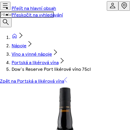
Přejít na hlavní obsah
Přeskočit na vyhledávání
Nápoje
Víno a vinné nápoje
Portská a likérová vína
Dow's Reserve Port likérové víno 75cl
Zpět na Portská a likérová vína