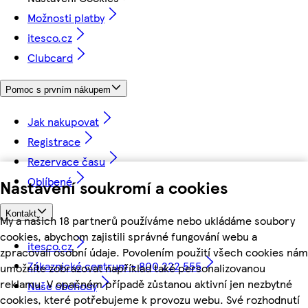
Možnosti platby
itesco.cz
Clubcard
Pomoc s prvním nákupem
Jak nakupovat
Registrace
Rezervace času
Oblíbené
Nastavení soukromí a cookies
Kontakt
My a našich 18 partnerů používáme nebo ukládáme soubory
cookies, abychom zajistili správné fungování webu a
itesco.cz
zpracovali osobní údaje. Povolením použití všech cookies nám
Zákaznické centrum - 800 222 555
umožníte zobrazovat například také personalizovanou
reklamu. V opačném případě zůstanou aktivní jen nezbytné
Naše obchody
cookies, které potřebujeme k provozu webu. Své rozhodnutí