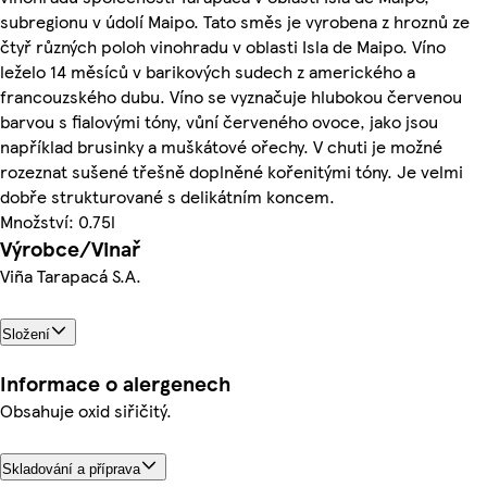
subregionu v údolí Maipo. Tato směs je vyrobena z hroznů ze
čtyř různých poloh vinohradu v oblasti Isla de Maipo. Víno
leželo 14 měsíců v barikových sudech z amerického a
francouzského dubu. Víno se vyznačuje hlubokou červenou
barvou s fialovými tóny, vůní červeného ovoce, jako jsou
například brusinky a muškátové ořechy. V chuti je možné
rozeznat sušené třešně doplněné kořenitými tóny. Je velmi
dobře strukturované s delikátním koncem.
Množství: 0.75l
Výrobce/Vinař
Viña Tarapacá S.A.
Složení
Informace o alergenech
Obsahuje oxid siřičitý.
Skladování a příprava