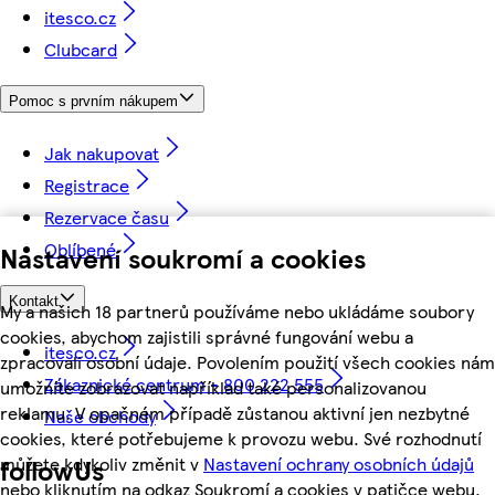
itesco.cz
Clubcard
Pomoc s prvním nákupem
Jak nakupovat
Registrace
Rezervace času
Oblíbené
Nastavení soukromí a cookies
Kontakt
My a našich 18 partnerů používáme nebo ukládáme soubory
cookies, abychom zajistili správné fungování webu a
itesco.cz
zpracovali osobní údaje. Povolením použití všech cookies nám
Zákaznické centrum - 800 222 555
umožníte zobrazovat například také personalizovanou
reklamu. V opačném případě zůstanou aktivní jen nezbytné
Naše obchody
cookies, které potřebujeme k provozu webu. Své rozhodnutí
můžete kdykoliv změnit v
Nastavení ochrany osobních údajů
followUs
nebo kliknutím na odkaz Soukromí a cookies v patičce webu.