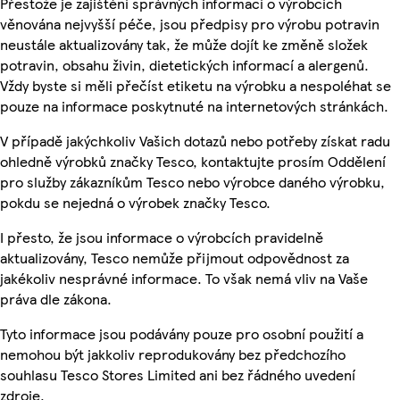
Přestože je zajištění správných informací o výrobcích
věnována nejvyšší péče, jsou předpisy pro výrobu potravin
neustále aktualizovány tak, že může dojít ke změně složek
potravin, obsahu živin, dietetických informací a alergenů.
Vždy byste si měli přečíst etiketu na výrobku a nespoléhat se
pouze na informace poskytnuté na internetových stránkách.
V případě jakýchkoliv Vašich dotazů nebo potřeby získat radu
ohledně výrobků značky Tesco, kontaktujte prosím Oddělení
pro služby zákazníkům Tesco nebo výrobce daného výrobku,
pokdu se nejedná o výrobek značky Tesco.
I přesto, že jsou informace o výrobcích pravidelně
aktualizovány, Tesco nemůže přijmout odpovědnost za
jakékoliv nesprávné informace. To však nemá vliv na Vaše
práva dle zákona.
Tyto informace jsou podávány pouze pro osobní použití a
nemohou být jakkoliv reprodukovány bez předchozího
souhlasu Tesco Stores Limited ani bez řádného uvedení
zdroje.