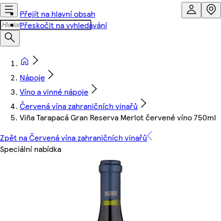
Přejít na hlavní obsah
Přeskočit na vyhledávání
Nápoje
Víno a vinné nápoje
Červená vína zahraničních vinařů
Viña Tarapacá Gran Reserva Merlot červené víno 750ml
Zpět na Červená vína zahraničních vinařů
Speciální nabídka