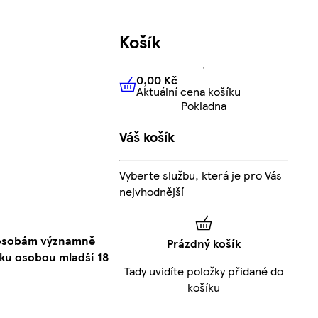
Košík
0,00 Kč
Aktuální cena košíku
0,00 Kč
Aktuální cena košíku
Pokladna
Váš košík
Vyberte službu, která je pro Vás
nejvhodnější
o osobám významně
Prázdný košík
ku osobou mladší 18
Tady uvidíte položky přidané do
košíku