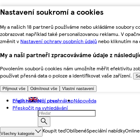
Nastavení soukromí a cookies
My a našich 18 partnerů používáme nebo ukládáme soubory coo
zobrazovat například také personalizovanou reklamu. V opačn
změnit v
Nastavení ochrany osobních údajů
nebo kliknutím na 
My a naši partneři zpracováváme údaje z následuj
Povolením souborů cookies nám umožníte měřit efektivitu zobr
používat přesná data o poloze a identifikovat vaše zařízení.
Se
Přijmout vše
Odmítnout vše
Vlastní nastavení
Přejít na hlavní obsah
English
Můj první nákup
Nápověda
Přeskočit na vyhledávání
Koupit teď
Oblíbené
Speciální nabídky
Online
Všechny kategorie