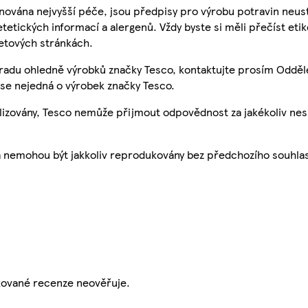
nována nejvyšší péče, jsou předpisy pro výrobu potravin neust
etetických informací a alergenů. Vždy byste si měli přečíst eti
etových stránkách.
 radu ohledně výrobků značky Tesco, kontaktujte prosím Odděl
se nejedná o výrobek značky Tesco.
ualizovány, Tesco nemůže přijmout odpovědnost za jakékoliv ne
a nemohou být jakkoliv reprodukovány bez předchozího souhla
ikované recenze neověřuje.