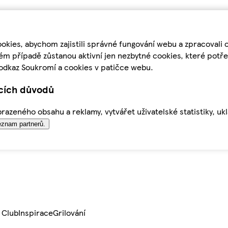
kies, abychom zajistili správné fungování webu a zpracovali 
ém případě zůstanou aktivní jen nezbytné cookies, které pot
odkaz Soukromí a cookies v patičce webu.
ících důvodů
azeného obsahu a reklamy, vytvářet uživatelské statistiky, uk
znam partnerů.
 Club
Inspirace
Grilování