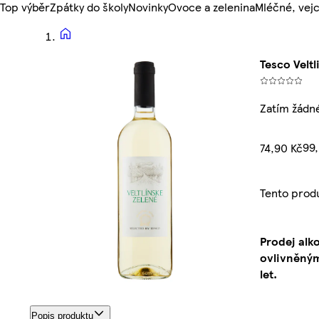
Top výběr
Zpátky do školy
Novinky
Ovoce a zelenina
Mléčné, vejc
Tesco Veltl
Zatím žádn
99,
74,90 Kč
Tento prod
Prodej alk
ovlivněným
let.
Popis produktu