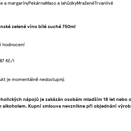
e a margaríny
Pekárna
Maso a lahůdky
Mražené
Trvanlivé
inské zelené víno bílé suché 750ml
é hodnocení
87 Kč/l
ukt je momentálně nedostupný.
oholických nápojů je zakázán osobám mladším 18 let neb
 alkoholem. Kupní smlouva nevznikne při objednání výrob