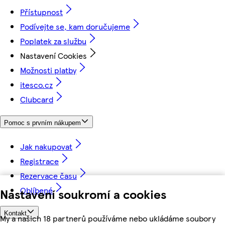
Přístupnost
Podívejte se, kam doručujeme
Poplatek za službu
Nastavení Cookies
Možnosti platby
itesco.cz
Clubcard
Pomoc s prvním nákupem
Jak nakupovat
Registrace
Rezervace času
Oblíbené
Nastavení soukromí a cookies
Kontakt
My a našich 18 partnerů používáme nebo ukládáme soubory