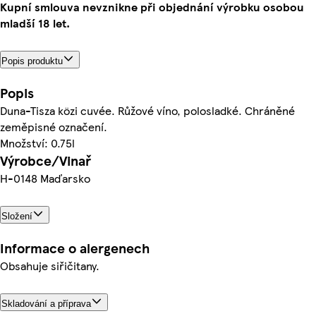
Kupní smlouva nevznikne při objednání výrobku osobou
mladší 18 let.
Popis produktu
Popis
Duna-Tisza közi cuvée. Růžové víno, polosladké. Chráněné
zeměpisné označení.
Množství: 0.75l
Výrobce/Vinař
H-0148 Maďarsko
Složení
Informace o alergenech
Obsahuje siřičitany.
Skladování a příprava