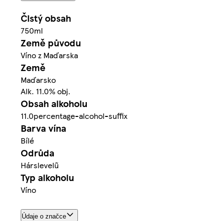
Čistý obsah
750ml
Země původu
Víno z Maďarska
Země
Maďarsko
Alk. 11.0% obj.
Obsah alkoholu
11.0percentage-alcohol-suffix
Barva vína
Bílé
Odrůda
Hárslevelű
Typ alkoholu
Víno
Údaje o značce