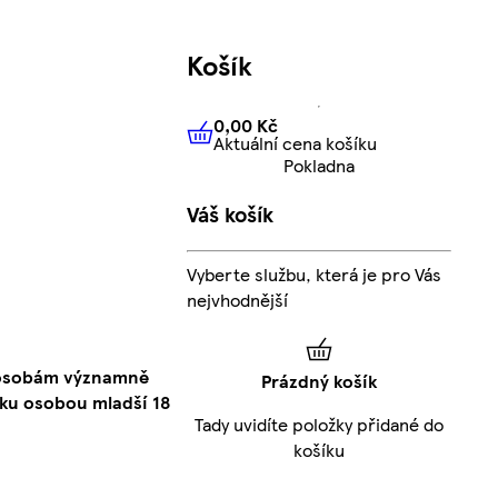
Košík
0,00 Kč
Aktuální cena košíku
0,00 Kč
Aktuální cena košíku
Pokladna
Váš košík
Vyberte službu, která je pro Vás
nejvhodnější
o osobám významně
Prázdný košík
ku osobou mladší 18
Tady uvidíte položky přidané do
košíku