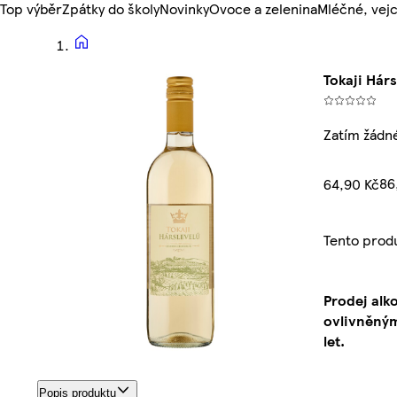
Top výběr
Zpátky do školy
Novinky
Ovoce a zelenina
Mléčné, vejc
Tokaji Hárs
Zatím žádn
86
64,90 Kč
Tento prod
Prodej alk
ovlivněným
let.
Popis produktu