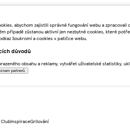
kies, abychom zajistili správné fungování webu a zpracovali 
ém případě zůstanou aktivní jen nezbytné cookies, které pot
odkaz Soukromí a cookies v patičce webu.
ících důvodů
azeného obsahu a reklamy, vytvářet uživatelské statistiky, uk
znam partnerů.
 Club
Inspirace
Grilování