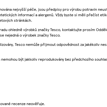
nována nejvyšší péče, jsou předpisy pro výrobu potravin neust
etetických informací a alergenů. Vždy byste si měli přečíst eti
etových stránkách.
 radu ohledně výrobků značky Tesco, kontaktujte prosím Odděl
se nejedná o výrobek značky Tesco.
ualizovány, Tesco nemůže přijmout odpovědnost za jakékoliv ne
a nemohou být jakkoliv reprodukovány bez předchozího souhla
ikované recenze neověřuje.