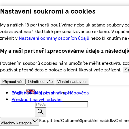
Nastavení soukromí a cookies
My a našich 18 partnerů používáme nebo ukládáme soubory coo
zobrazovat například také personalizovanou reklamu. V opačn
změnit v
Nastavení ochrany osobních údajů
nebo kliknutím na 
My a naši partneři zpracováváme údaje z následuj
Povolením souborů cookies nám umožníte měřit efektivitu zobr
používat přesná data o poloze a identifikovat vaše zařízení.
Se
Přijmout vše
Odmítnout vše
Vlastní nastavení
Přejít na hlavní obsah
English
Můj první nákup
Nápověda
Přeskočit na vyhledávání
Koupit teď
Oblíbené
Speciální nabídky
Online
Všechny kategorie