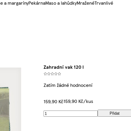
e a margaríny
Pekárna
Maso a lahůdky
Mražené
Trvanlivé
Zahradní vak 120 l
Zatím žádné hodnocení
159,90 Kč/kus
159,90 Kč
Přidat