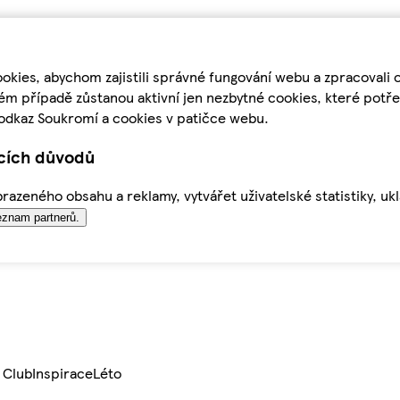
kies, abychom zajistili správné fungování webu a zpracovali 
ém případě zůstanou aktivní jen nezbytné cookies, které pot
odkaz Soukromí a cookies v patičce webu.
ících důvodů
azeného obsahu a reklamy, vytvářet uživatelské statistiky, uk
znam partnerů.
 Club
Inspirace
Léto