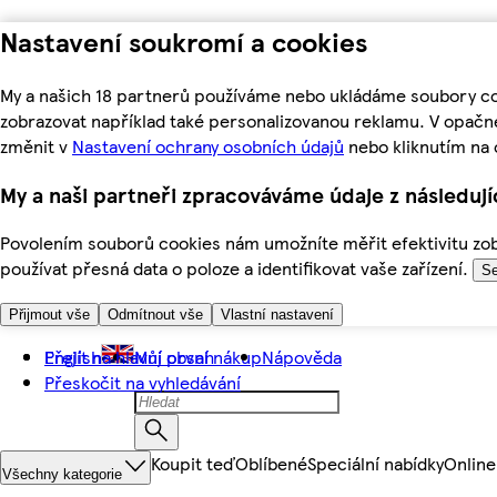
Nastavení soukromí a cookies
My a našich 18 partnerů používáme nebo ukládáme soubory coo
zobrazovat například také personalizovanou reklamu. V opačn
změnit v
Nastavení ochrany osobních údajů
nebo kliknutím na 
My a naši partneři zpracováváme údaje z následuj
Povolením souborů cookies nám umožníte měřit efektivitu zobr
používat přesná data o poloze a identifikovat vaše zařízení.
Se
Přijmout vše
Odmítnout vše
Vlastní nastavení
Přejít na hlavní obsah
English
Můj první nákup
Nápověda
Přeskočit na vyhledávání
Koupit teď
Oblíbené
Speciální nabídky
Online
Všechny kategorie