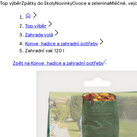
Top výběr
Zpátky do školy
Novinky
Ovoce a zelenina
Mléčné, vejc
Top výběr
Zahrada volá
Konve, hadice a zahradní potřeby
Zahradní vak 120 l
Zpět na Konve, hadice a zahradní potřeby