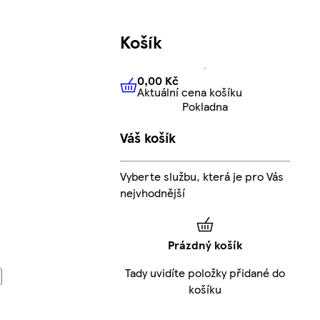
Košík
0,00 Kč
Aktuální cena košíku
0,00 Kč
Aktuální cena košíku
Pokladna
Váš košík
Vyberte službu, která je pro Vás
nejvhodnější
Prázdný košík
Tady uvidíte položky přidané do
košíku