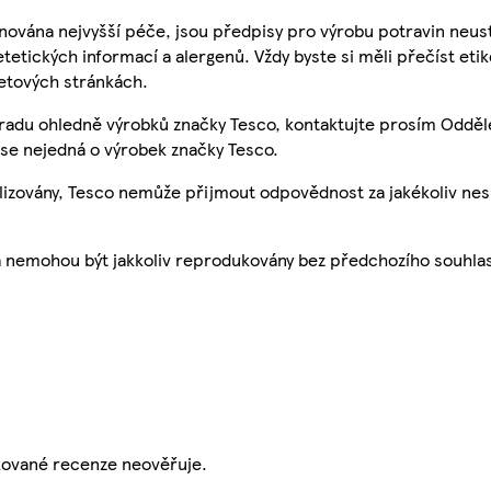
nována nejvyšší péče, jsou předpisy pro výrobu potravin neust
etetických informací a alergenů. Vždy byste si měli přečíst eti
etových stránkách.
 radu ohledně výrobků značky Tesco, kontaktujte prosím Odděl
se nejedná o výrobek značky Tesco.
ualizovány, Tesco nemůže přijmout odpovědnost za jakékoliv ne
a nemohou být jakkoliv reprodukovány bez předchozího souhla
ikované recenze neověřuje.