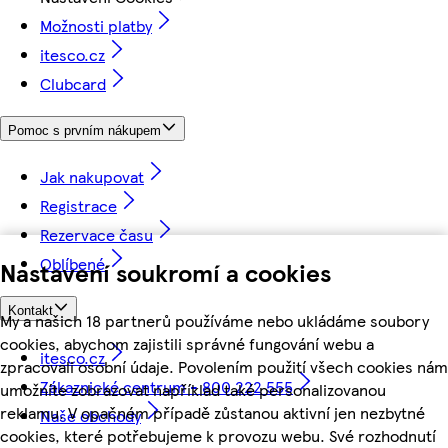
Možnosti platby
itesco.cz
Clubcard
Pomoc s prvním nákupem
Jak nakupovat
Registrace
Rezervace času
Oblíbené
Nastavení soukromí a cookies
Kontakt
My a našich 18 partnerů používáme nebo ukládáme soubory
cookies, abychom zajistili správné fungování webu a
itesco.cz
zpracovali osobní údaje. Povolením použití všech cookies nám
Zákaznické centrum - 800 222 555
umožníte zobrazovat například také personalizovanou
reklamu. V opačném případě zůstanou aktivní jen nezbytné
Naše obchody
cookies, které potřebujeme k provozu webu. Své rozhodnutí