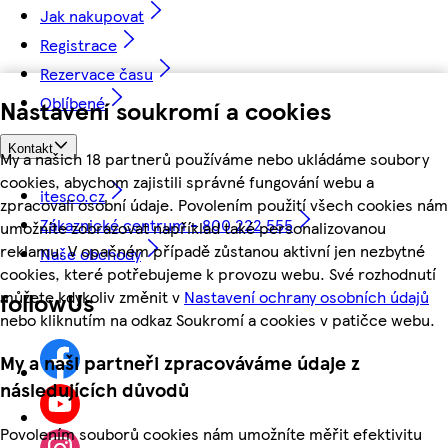
Jak nakupovat
Registrace
Rezervace času
Oblíbené
Nastavení soukromí a cookies
Kontakt
My a našich 18 partnerů používáme nebo ukládáme soubory
cookies, abychom zajistili správné fungování webu a
itesco.cz
zpracovali osobní údaje. Povolením použití všech cookies nám
Zákaznické centrum - 800 222 555
umožníte zobrazovat například také personalizovanou
reklamu. V opačném případě zůstanou aktivní jen nezbytné
Naše obchody
cookies, které potřebujeme k provozu webu. Své rozhodnutí
můžete kdykoliv změnit v
Nastavení ochrany osobních údajů
followUs
nebo kliknutím na odkaz Soukromí a cookies v patičce webu.
My a naši partneři zpracováváme údaje z
následujících důvodů
Povolením souborů cookies nám umožníte měřit efektivitu