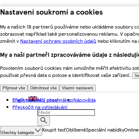
Nastavení soukromí a cookies
My a našich 18 partnerů používáme nebo ukládáme soubory coo
zobrazovat například také personalizovanou reklamu. V opačn
změnit v
Nastavení ochrany osobních údajů
nebo kliknutím na 
My a naši partneři zpracováváme údaje z následuj
Povolením souborů cookies nám umožníte měřit efektivitu zobr
používat přesná data o poloze a identifikovat vaše zařízení.
Se
Přijmout vše
Odmítnout vše
Vlastní nastavení
Přejít na hlavní obsah
English
Můj první nákup
Nápověda
Přeskočit na vyhledávání
Koupit teď
Oblíbené
Speciální nabídky
Online
Všechny kategorie