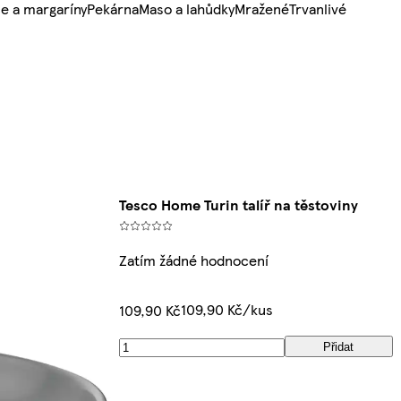
e a margaríny
Pekárna
Maso a lahůdky
Mražené
Trvanlivé
Tesco Home Turin talíř na těstoviny
Zatím žádné hodnocení
109,90 Kč/kus
109,90 Kč
Přidat