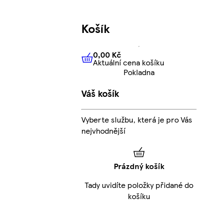
Košík
0,00 Kč
Aktuální cena košíku
0,00 Kč
Aktuální cena košíku
Pokladna
Váš košík
Vyberte službu, která je pro Vás
nejvhodnější
Prázdný košík
Tady uvidíte položky přidané do
košíku