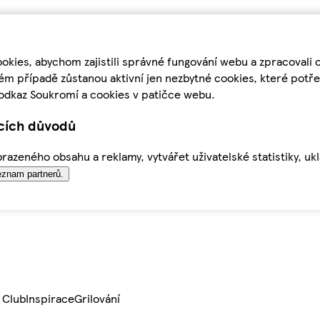
kies, abychom zajistili správné fungování webu a zpracovali 
ém případě zůstanou aktivní jen nezbytné cookies, které pot
odkaz Soukromí a cookies v patičce webu.
ících důvodů
azeného obsahu a reklamy, vytvářet uživatelské statistiky, uk
znam partnerů.
 Club
Inspirace
Grilování