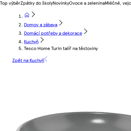
Top výběr
Zpátky do školy
Novinky
Ovoce a zelenina
Mléčné, vejc
Domov a zábava
Domácí potřeby a dekorace
Kuchyň
Tesco Home Turin talíř na těstoviny
Zpět na Kuchyň