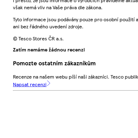
I přesto, že jsou informace o výrobcích pravidelně akt
však nemá vliv na Vaše práva dle zákona.
Tyto informace jsou podávány pouze pro osobní použití 
ani bez řádného uvedení zdroje.
© Tesco Stores ČR a.s.
Zatím nemáme žádnou recenzi
Pomozte ostatním zákazníkům
Recenze na našem webu píší naši zákazníci. Tesco publ
Napsat recenzi