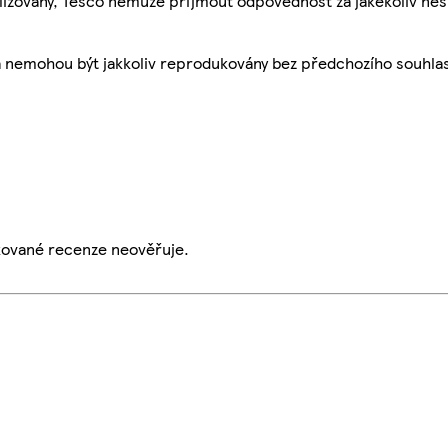
ualizovány, Tesco nemůže přijmout odpovědnost za jakékoliv ne
a nemohou být jakkoliv reprodukovány bez předchozího souhla
ikované recenze neověřuje.