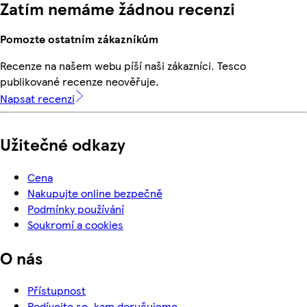
Zatím nemáme žádnou recenzi
Pomozte ostatním zákazníkům
Recenze na našem webu píší naši zákazníci. Tesco
publikované recenze neověřuje.
Napsat recenzi
Užitečné odkazy
Cena
Nakupujte online bezpečně
Podmínky používání
Soukromí a cookies
O nás
Přístupnost
Podívejte se, kam doručujeme