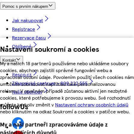
Pomoc s prvním nákupem
Jak nakupovat
Registrace
Rezervace času
Oblíbené
Nastavení soukromí a cookies
Kontakt
My a našich 18 partnerů používáme nebo ukládáme soubory
cookies, abychom zajistili správné fungování webu a
itesco.cz
zpracovali osobní údaje. Povolením použití všech cookies nám
Zákaznické centrum - 800 222 555
umožníte zobrazovat například také personalizovanou
reklamu. V opačném případě zůstanou aktivní jen nezbytné
Naše obchody
cookies, které potřebujeme k provozu webu. Své rozhodnutí
můžete kdykoliv změnit v
Nastavení ochrany osobních údajů
followUs
nebo kliknutím na odkaz Soukromí a cookies v patičce webu.
My a naši partneři zpracováváme údaje z
následujících důvodů