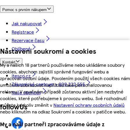
Pomoc s prvním nákupem
Jak nakupovat
Registrace
Rezervace času
Oblíbené
Nastavení soukromí a cookies
Kontakt
My a našich 18 partnerů používáme nebo ukládáme soubory
cookies, abychom zajistili správné fungování webu a
itesco.cz
zpracovali osobní údaje. Povolením použití všech cookies nám
Zákaznické centrum - 800 222 555
umožníte zobrazovat například také personalizovanou
reklamu. V opačném případě zůstanou aktivní jen nezbytné
Naše obchody
cookies, které potřebujeme k provozu webu. Své rozhodnutí
můžete kdykoliv změnit v
Nastavení ochrany osobních údajů
followUs
nebo kliknutím na odkaz Soukromí a cookies v patičce webu.
My a naši partneři zpracováváme údaje z