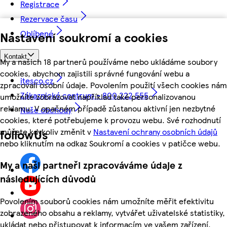
Registrace
Rezervace času
Oblíbené
Nastavení soukromí a cookies
Kontakt
My a našich 18 partnerů používáme nebo ukládáme soubory
cookies, abychom zajistili správné fungování webu a
itesco.cz
zpracovali osobní údaje. Povolením použití všech cookies nám
Zákaznické centrum - 800 222 555
umožníte zobrazovat například také personalizovanou
reklamu. V opačném případě zůstanou aktivní jen nezbytné
Naše obchody
cookies, které potřebujeme k provozu webu. Své rozhodnutí
můžete kdykoliv změnit v
Nastavení ochrany osobních údajů
followUs
nebo kliknutím na odkaz Soukromí a cookies v patičce webu.
My a naši partneři zpracováváme údaje z
následujících důvodů
Povolením souborů cookies nám umožníte měřit efektivitu
zobrazeného obsahu a reklamy, vytvářet uživatelské statistiky,
ukládat nebo přistupovat k informacím ve vašem zařízení,