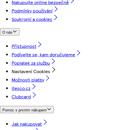
Nakupujte online bezpečně
Podmínky používání
Soukromí a cookies
O nás
Přístupnost
Podívejte se, kam doručujeme
Poplatek za službu
Nastavení Cookies
Možnosti platby
itesco.cz
Clubcard
Pomoc s prvním nákupem
Jak nakupovat