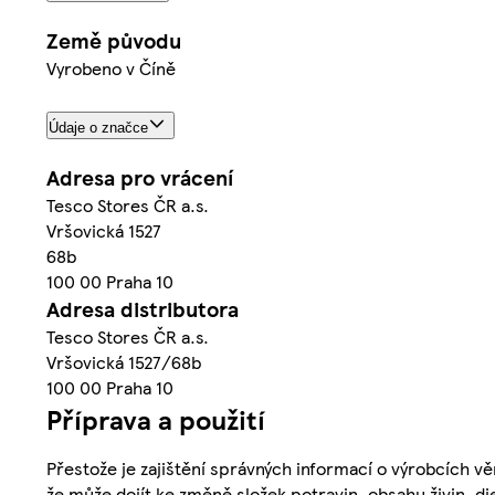
Země původu
Vyrobeno v Číně
Údaje o značce
Adresa pro vrácení
Tesco Stores ČR a.s.
Vršovická 1527
68b
100 00 Praha 10
Adresa distributora
Tesco Stores ČR a.s.
Vršovická 1527/68b
100 00 Praha 10
Příprava a použití
Přestože je zajištění správných informací o výrobcích vě
že může dojít ke změně složek potravin, obsahu živin, di