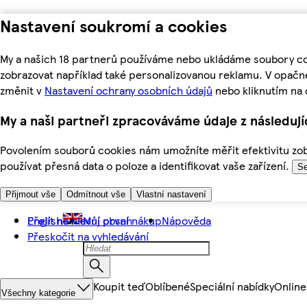
Nastavení soukromí a cookies
My a našich 18 partnerů používáme nebo ukládáme soubory coo
zobrazovat například také personalizovanou reklamu. V opačn
změnit v
Nastavení ochrany osobních údajů
nebo kliknutím na 
My a naši partneři zpracováváme údaje z následuj
Povolením souborů cookies nám umožníte měřit efektivitu zobr
používat přesná data o poloze a identifikovat vaše zařízení.
Se
Přijmout vše
Odmítnout vše
Vlastní nastavení
Přejít na hlavní obsah
English
Můj první nákup
Nápověda
Přeskočit na vyhledávání
Koupit teď
Oblíbené
Speciální nabídky
Online
Všechny kategorie