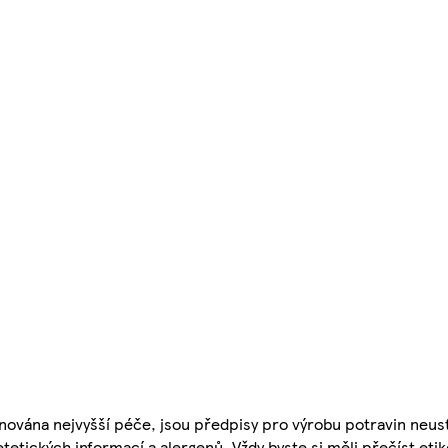
nována nejvyšší péče, jsou předpisy pro výrobu potravin neust
etetických informací a alergenů. Vždy byste si měli přečíst eti