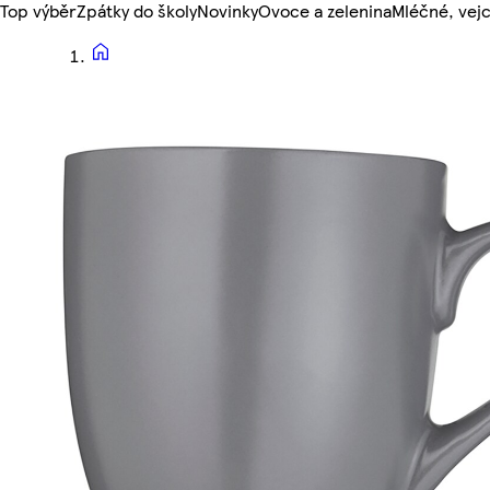
Top výběr
Zpátky do školy
Novinky
Ovoce a zelenina
Mléčné, vejc