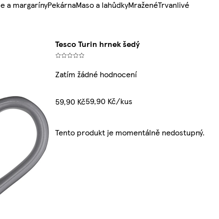
e a margaríny
Pekárna
Maso a lahůdky
Mražené
Trvanlivé
Tesco Turin hrnek šedý
Zatím žádné hodnocení
59,90 Kč/kus
59,90 Kč
Tento produkt je momentálně nedostupný.