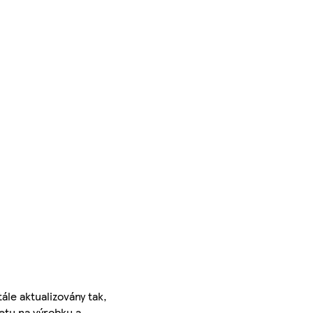
ále aktualizovány tak,
ketu na výrobku a