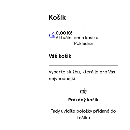
Košík
0,00 Kč
Aktuální cena košíku
0,00 Kč
Aktuální cena košíku
Pokladna
Váš košík
Vyberte službu, která je pro Vás
nejvhodnější
Prázdný košík
Tady uvidíte položky přidané do
košíku