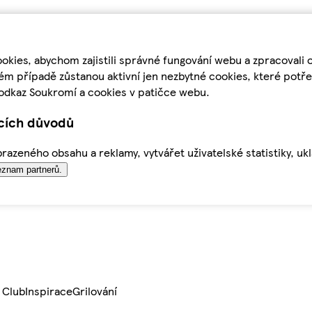
kies, abychom zajistili správné fungování webu a zpracovali 
ém případě zůstanou aktivní jen nezbytné cookies, které pot
odkaz Soukromí a cookies v patičce webu.
ících důvodů
azeného obsahu a reklamy, vytvářet uživatelské statistiky, uk
znam partnerů.
 Club
Inspirace
Grilování