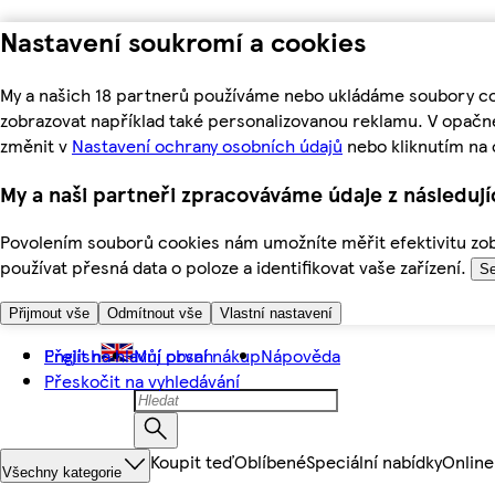
Nastavení soukromí a cookies
My a našich 18 partnerů používáme nebo ukládáme soubory coo
zobrazovat například také personalizovanou reklamu. V opačn
změnit v
Nastavení ochrany osobních údajů
nebo kliknutím na 
My a naši partneři zpracováváme údaje z následuj
Povolením souborů cookies nám umožníte měřit efektivitu zobr
používat přesná data o poloze a identifikovat vaše zařízení.
Se
Přijmout vše
Odmítnout vše
Vlastní nastavení
Přejít na hlavní obsah
English
Můj první nákup
Nápověda
Přeskočit na vyhledávání
Koupit teď
Oblíbené
Speciální nabídky
Online
Všechny kategorie