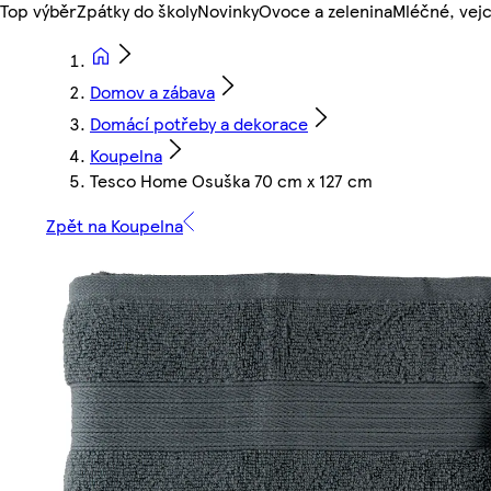
Top výběr
Zpátky do školy
Novinky
Ovoce a zelenina
Mléčné, vejc
Domov a zábava
Domácí potřeby a dekorace
Koupelna
Tesco Home Osuška 70 cm x 127 cm
Zpět na Koupelna