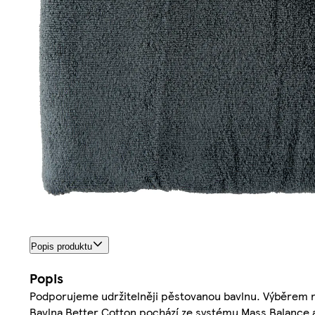
Popis produktu
Popis
Podporujeme udržitelněji pěstovanou bavlnu. Výběrem na
Bavlna Better Cotton pochází ze systému Mass Balance 