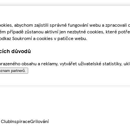
kies, abychom zajistili správné fungování webu a zpracovali 
ém případě zůstanou aktivní jen nezbytné cookies, které pot
odkaz Soukromí a cookies v patičce webu.
ících důvodů
azeného obsahu a reklamy, vytvářet uživatelské statistiky, uk
znam partnerů.
 Club
Inspirace
Grilování