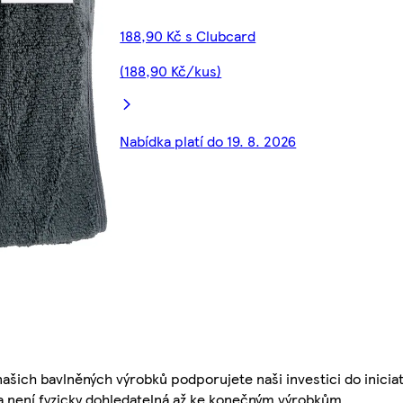
188,90 Kč s Clubcard
(188,90 Kč/kus)
Nabídka platí do 19. 8. 2026
šich bavlněných výrobků podporujete naši investici do iniciat
a není fyzicky dohledatelná až ke konečným výrobkům.