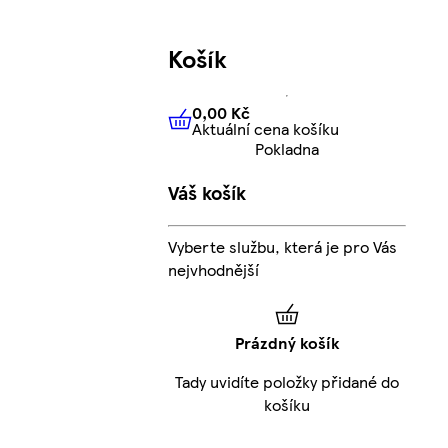
Košík
0,00 Kč
Aktuální cena košíku
0,00 Kč
Aktuální cena košíku
Pokladna
Váš košík
Vyberte službu, která je pro Vás
nejvhodnější
Prázdný košík
Tady uvidíte položky přidané do
košíku