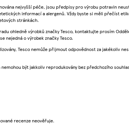
nována nejvyšší péče, jsou předpisy pro výrobu potravin neust
etetických informací a alergenů. Vždy byste si měli přečíst eti
etových stránkách.
 radu ohledně výrobků značky Tesco, kontaktujte prosím Odděl
se nejedná o výrobek značky Tesco.
ualizovány, Tesco nemůže přijmout odpovědnost za jakékoliv ne
a nemohou být jakkoliv reprodukovány bez předchozího souhla
ikované recenze neověřuje.