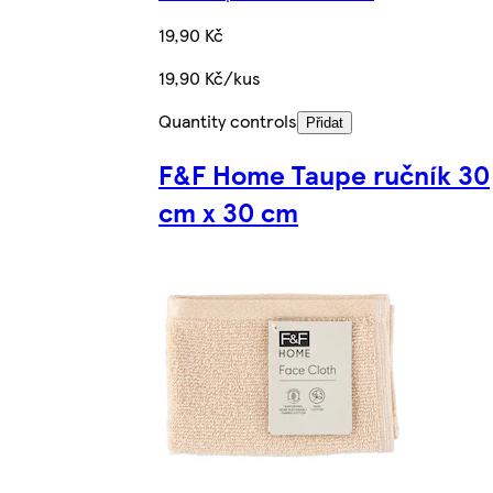
19,90 Kč
19,90 Kč/kus
Quantity controls
Přidat
F&F Home Taupe ručník 30
cm x 30 cm