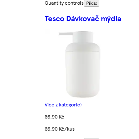
Quantity controls
Přidat
Tesco Dávkovač mýdla
Více z kategorie
66,90 Kč
66,90 Kč/kus