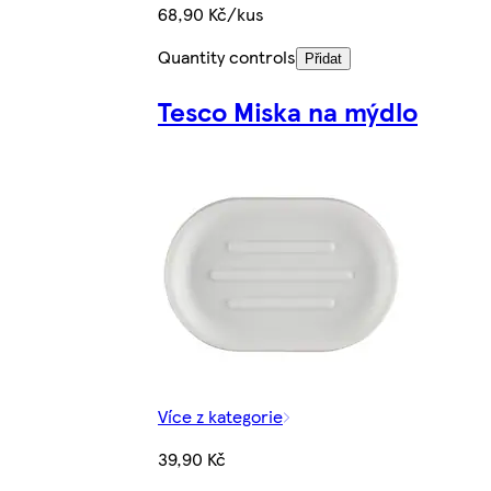
68,90 Kč/kus
Quantity controls
Přidat
Tesco Miska na mýdlo
Více z kategorie
39,90 Kč