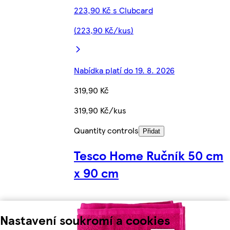
223,90 Kč s Clubcard
(223,90 Kč/kus)
Nabídka platí do 19. 8. 2026
319,90 Kč
319,90 Kč/kus
Quantity controls
Přidat
Tesco Home Ručník 50 cm
x 90 cm
Nastavení soukromí a cookies