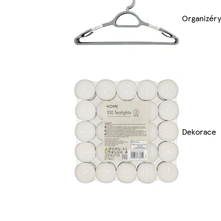
Organizéry
Dekorace