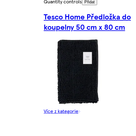
Quantity controls
Přidat
Tesco Home Předložka do
koupelny 50 cm x 80 cm
Více z kategorie