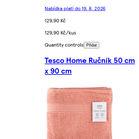
Nabídka platí do 19. 8. 2026
129,90 Kč
129,90 Kč/kus
Quantity controls
Přidat
Tesco Home Ručník 50 cm
x 90 cm