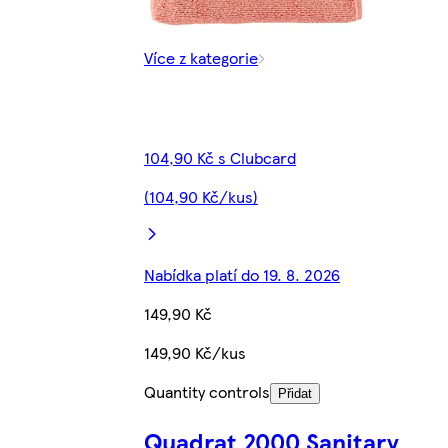
Více z kategorie
104,90 Kč s Clubcard
(104,90 Kč/kus)
Nabídka platí do 19. 8. 2026
149,90 Kč
149,90 Kč/kus
Quantity controls
Přidat
Quadrat 2000 Sanitary