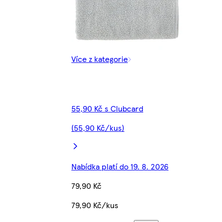
Více z kategorie
55,90 Kč s Clubcard
(55,90 Kč/kus)
Nabídka platí do 19. 8. 2026
79,90 Kč
79,90 Kč/kus