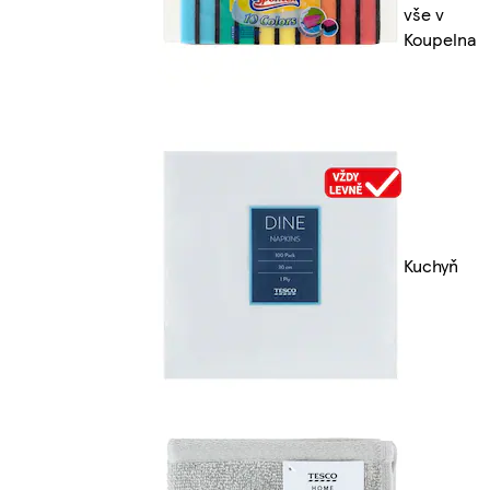
vše v
Koupelna
Kuchyň