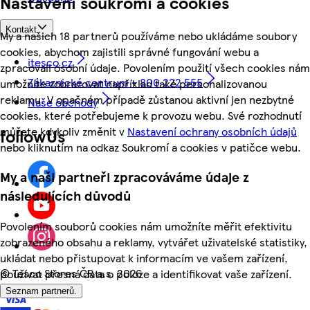
Nastavení soukromí a cookies
Kontakt
My a našich 18 partnerů používáme nebo ukládáme soubory
cookies, abychom zajistili správné fungování webu a
itesco.cz
zpracovali osobní údaje. Povolením použití všech cookies nám
Zákaznické centrum - 800 222 555
umožníte zobrazovat například také personalizovanou
reklamu. V opačném případě zůstanou aktivní jen nezbytné
Naše obchody
cookies, které potřebujeme k provozu webu. Své rozhodnutí
můžete kdykoliv změnit v
Nastavení ochrany osobních údajů
followUs
nebo kliknutím na odkaz Soukromí a cookies v patičce webu.
My a naši partneři zpracováváme údaje z
následujících důvodů
Povolením souborů cookies nám umožníte měřit efektivitu
zobrazeného obsahu a reklamy, vytvářet uživatelské statistiky,
ukládat nebo přistupovat k informacím ve vašem zařízení,
©
Tesco Stores ČR a.s. 2026
používat přesná data o poloze a identifikovat vaše zařízení.
Seznam partnerů.