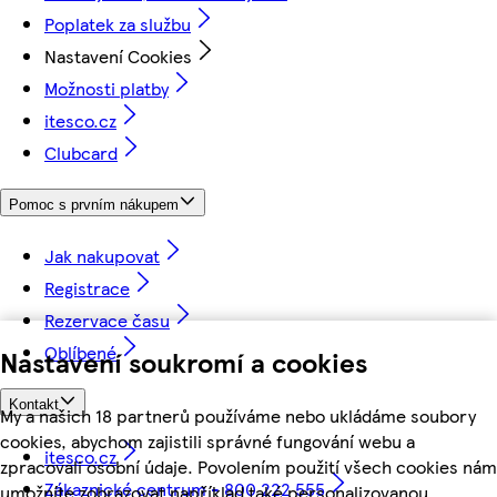
Poplatek za službu
Nastavení Cookies
Možnosti platby
itesco.cz
Clubcard
Pomoc s prvním nákupem
Jak nakupovat
Registrace
Rezervace času
Oblíbené
Nastavení soukromí a cookies
Kontakt
My a našich 18 partnerů používáme nebo ukládáme soubory
cookies, abychom zajistili správné fungování webu a
itesco.cz
zpracovali osobní údaje. Povolením použití všech cookies nám
Zákaznické centrum - 800 222 555
umožníte zobrazovat například také personalizovanou