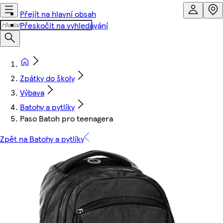
Přejít na hlavní obsah
Přeskočit na vyhledávání
Zpátky do školy
Výbava
Batohy a pytlíky
Paso Batoh pro teenagera
Zpět na Batohy a pytlíky