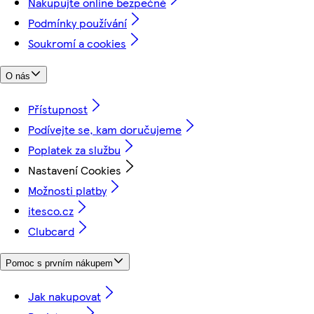
Nakupujte online bezpečně
Podmínky používání
Soukromí a cookies
O nás
Přístupnost
Podívejte se, kam doručujeme
Poplatek za službu
Nastavení Cookies
Možnosti platby
itesco.cz
Clubcard
Pomoc s prvním nákupem
Jak nakupovat