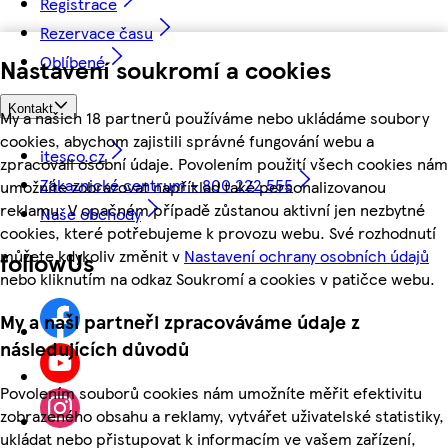
Registrace
Rezervace času
Oblíbené
Nastavení soukromí a cookies
Kontakt
My a našich 18 partnerů používáme nebo ukládáme soubory
cookies, abychom zajistili správné fungování webu a
itesco.cz
zpracovali osobní údaje. Povolením použití všech cookies nám
Zákaznické centrum - 800 222 555
umožníte zobrazovat například také personalizovanou
reklamu. V opačném případě zůstanou aktivní jen nezbytné
Naše obchody
cookies, které potřebujeme k provozu webu. Své rozhodnutí
můžete kdykoliv změnit v
Nastavení ochrany osobních údajů
followUs
nebo kliknutím na odkaz Soukromí a cookies v patičce webu.
My a naši partneři zpracováváme údaje z
následujících důvodů
Povolením souborů cookies nám umožníte měřit efektivitu
zobrazeného obsahu a reklamy, vytvářet uživatelské statistiky,
ukládat nebo přistupovat k informacím ve vašem zařízení,