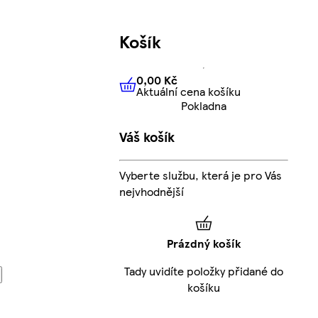
Košík
0,00 Kč
Aktuální cena košíku
0,00 Kč
Aktuální cena košíku
Pokladna
Váš košík
Vyberte službu, která je pro Vás
nejvhodnější
Prázdný košík
Tady uvidíte položky přidané do
košíku