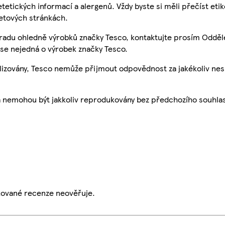
etetických informací a alergenů. Vždy byste si měli přečíst eti
etových stránkách.
 radu ohledně výrobků značky Tesco, kontaktujte prosím Odděl
se nejedná o výrobek značky Tesco.
ualizovány, Tesco nemůže přijmout odpovědnost za jakékoliv ne
a nemohou být jakkoliv reprodukovány bez předchozího souhla
ikované recenze neověřuje.