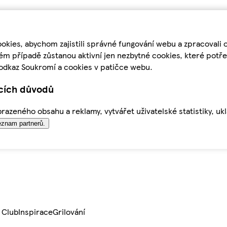
kies, abychom zajistili správné fungování webu a zpracovali 
ém případě zůstanou aktivní jen nezbytné cookies, které pot
odkaz Soukromí a cookies v patičce webu.
ících důvodů
azeného obsahu a reklamy, vytvářet uživatelské statistiky, uk
znam partnerů.
 Club
Inspirace
Grilování