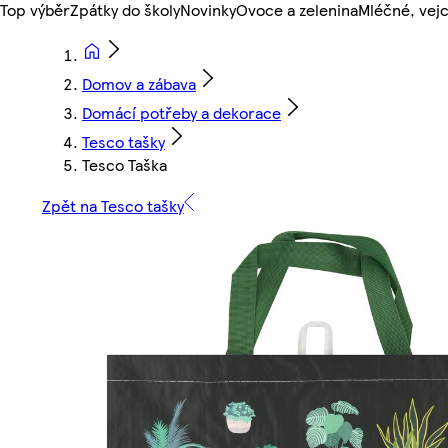
Top výběr
Zpátky do školy
Novinky
Ovoce a zelenina
Mléčné, vejc
Domov a zábava
Domácí potřeby a dekorace
Tesco tašky
Tesco Taška
Zpět na Tesco tašky