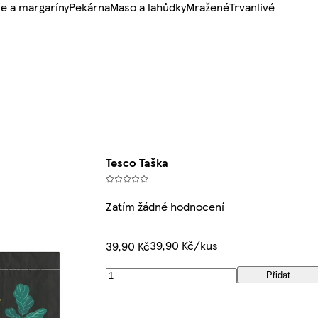
e a margaríny
Pekárna
Maso a lahůdky
Mražené
Trvanlivé
Tesco Taška
Zatím žádné hodnocení
39,90 Kč/kus
39,90 Kč
Přidat