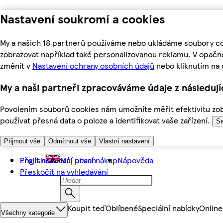
Nastavení soukromí a cookies
My a našich 18 partnerů používáme nebo ukládáme soubory coo
zobrazovat například také personalizovanou reklamu. V opačn
změnit v
Nastavení ochrany osobních údajů
nebo kliknutím na 
My a naši partneři zpracováváme údaje z následuj
Povolením souborů cookies nám umožníte měřit efektivitu zobr
používat přesná data o poloze a identifikovat vaše zařízení.
Se
Přijmout vše
Odmítnout vše
Vlastní nastavení
Přejít na hlavní obsah
English
Můj první nákup
Nápověda
Přeskočit na vyhledávání
Koupit teď
Oblíbené
Speciální nabídky
Online
Všechny kategorie