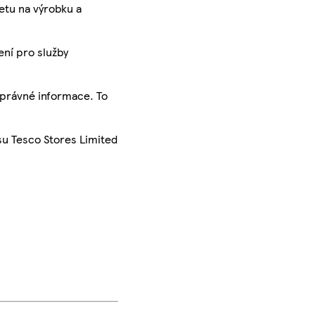
ketu na výrobku a
ení pro služby
správné informace. To
su Tesco Stores Limited