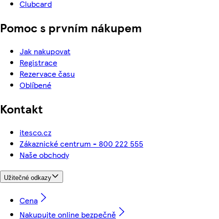
Clubcard
Pomoc s prvním nákupem
Jak nakupovat
Registrace
Rezervace času
Oblíbené
Kontakt
itesco.cz
Zákaznické centrum - 800 222 555
Naše obchody
Užitečné odkazy
Cena
Nakupujte online bezpečně