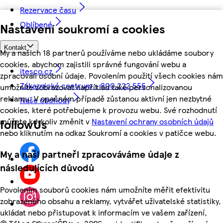
Rezervace času
Oblíbené
Nastavení soukromí a cookies
Kontakt
My a našich 18 partnerů používáme nebo ukládáme soubory
cookies, abychom zajistili správné fungování webu a
itesco.cz
zpracovali osobní údaje. Povolením použití všech cookies nám
Zákaznické centrum - 800 222 555
umožníte zobrazovat například také personalizovanou
reklamu. V opačném případě zůstanou aktivní jen nezbytné
Naše obchody
cookies, které potřebujeme k provozu webu. Své rozhodnutí
můžete kdykoliv změnit v
Nastavení ochrany osobních údajů
followUs
nebo kliknutím na odkaz Soukromí a cookies v patičce webu.
My a naši partneři zpracováváme údaje z
následujících důvodů
Povolením souborů cookies nám umožníte měřit efektivitu
zobrazeného obsahu a reklamy, vytvářet uživatelské statistiky,
ukládat nebo přistupovat k informacím ve vašem zařízení,