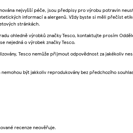
nována nejvyšší péče, jsou předpisy pro výrobu potravin neust
etetických informací a alergenů. Vždy byste si měli přečíst eti
etových stránkách.
 radu ohledně výrobků značky Tesco, kontaktujte prosím Odděl
se nejedná o výrobek značky Tesco.
ualizovány, Tesco nemůže přijmout odpovědnost za jakékoliv ne
a nemohou být jakkoliv reprodukovány bez předchozího souhla
ikované recenze neověřuje.