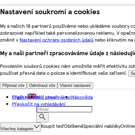
Nastavení soukromí a cookies
My a našich 18 partnerů používáme nebo ukládáme soubory coo
zobrazovat například také personalizovanou reklamu. V opačn
změnit v
Nastavení ochrany osobních údajů
nebo kliknutím na 
My a naši partneři zpracováváme údaje z následuj
Povolením souborů cookies nám umožníte měřit efektivitu zobr
používat přesná data o poloze a identifikovat vaše zařízení.
Se
Přijmout vše
Odmítnout vše
Vlastní nastavení
Přejít na hlavní obsah
English
Můj první nákup
Nápověda
Přeskočit na vyhledávání
Koupit teď
Oblíbené
Speciální nabídky
Online
Všechny kategorie