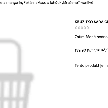
e a margaríny
Pekárna
Maso a lahůdky
Mražené
Trvanlivé
KRUZITKO SADA C
Zatím žádné hodno
27,98 Kč/
139,90 Kč
Tento produkt je 