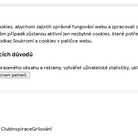
kies, abychom zajistili správné fungování webu a zpracovali 
ém případě zůstanou aktivní jen nezbytné cookies, které pot
odkaz Soukromí a cookies v patičce webu.
ících důvodů
azeného obsahu a reklamy, vytvářet uživatelské statistiky, uk
znam partnerů.
 Club
Inspirace
Grilování