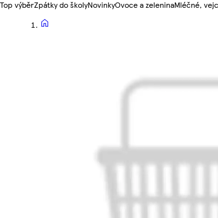
Top výběr
Zpátky do školy
Novinky
Ovoce a zelenina
Mléčné, vejc