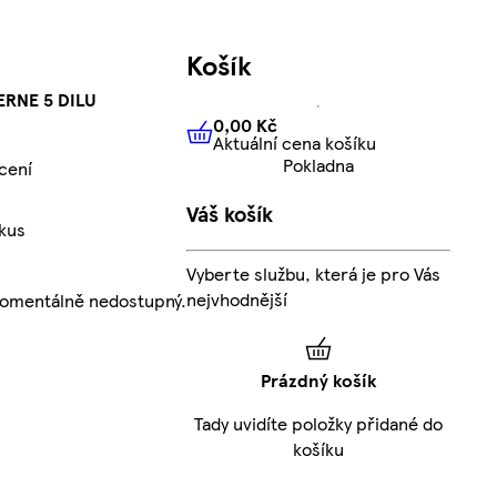
Košík
ERNE 5 DILU
0,00 Kč
Aktuální cena košíku
0,00 Kč
Aktuální cena košíku
Pokladna
cení
Váš košík
kus
Vyberte službu, která je pro Vás
nejvhodnější
momentálně nedostupný.
Prázdný košík
Tady uvidíte položky přidané do
košíku