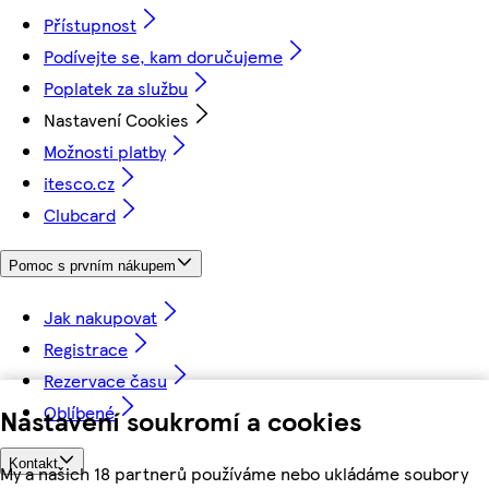
Přístupnost
Podívejte se, kam doručujeme
Poplatek za službu
Nastavení Cookies
Možnosti platby
itesco.cz
Clubcard
Pomoc s prvním nákupem
Jak nakupovat
Registrace
Rezervace času
Oblíbené
Nastavení soukromí a cookies
Kontakt
My a našich 18 partnerů používáme nebo ukládáme soubory