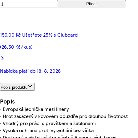
Přidat
159,00 Kč Ušetřete 25% s Clubcard
(26,50 Kč/kus)
Nabídka platí do 18. 8. 2026
Popis produktu
Popis
• Evropská jednička mezi linery
• Hrot zasazený v kovovém pouzdře pro dlouhou životnost
• Vhodný pro práci s pravítkem a šablonami
• Vysoká ochrana proti vysychání bez víčka
• Dostupný v 55 barvách - včetně 6 neonových barev