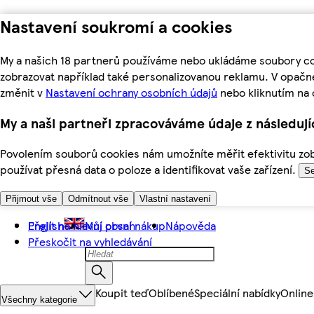
Nastavení soukromí a cookies
My a našich 18 partnerů používáme nebo ukládáme soubory coo
zobrazovat například také personalizovanou reklamu. V opačn
změnit v
Nastavení ochrany osobních údajů
nebo kliknutím na 
My a naši partneři zpracováváme údaje z následuj
Povolením souborů cookies nám umožníte měřit efektivitu zobr
používat přesná data o poloze a identifikovat vaše zařízení.
Se
Přijmout vše
Odmítnout vše
Vlastní nastavení
Přejít na hlavní obsah
English
Můj první nákup
Nápověda
Přeskočit na vyhledávání
Koupit teď
Oblíbené
Speciální nabídky
Online
Všechny kategorie