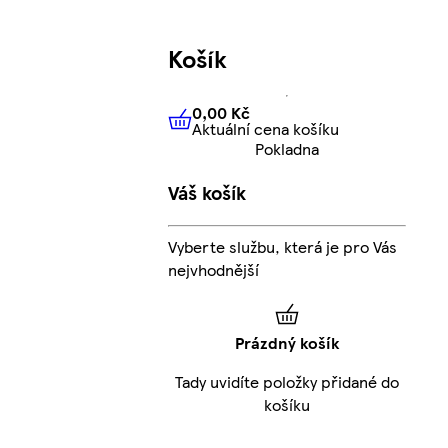
Košík
0,00 Kč
Aktuální cena košíku
0,00 Kč
Aktuální cena košíku
Pokladna
Váš košík
Vyberte službu, která je pro Vás
nejvhodnější
Prázdný košík
Tady uvidíte položky přidané do
košíku