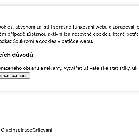
kies, abychom zajistili správné fungování webu a zpracovali 
ém případě zůstanou aktivní jen nezbytné cookies, které pot
odkaz Soukromí a cookies v patičce webu.
ících důvodů
azeného obsahu a reklamy, vytvářet uživatelské statistiky, uk
znam partnerů.
 Club
Inspirace
Grilování