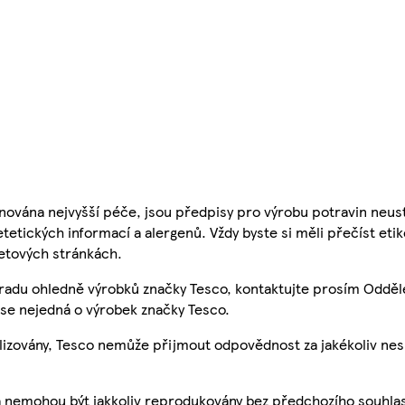
nována nejvyšší péče, jsou předpisy pro výrobu potravin neust
etetických informací a alergenů. Vždy byste si měli přečíst eti
etových stránkách.
 radu ohledně výrobků značky Tesco, kontaktujte prosím Odděl
se nejedná o výrobek značky Tesco.
ualizovány, Tesco nemůže přijmout odpovědnost za jakékoliv ne
a nemohou být jakkoliv reprodukovány bez předchozího souhla