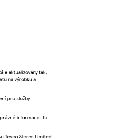
ále aktualizovány tak,
ketu na výrobku a
ení pro služby
správné informace. To
su Tesco Stores Limited