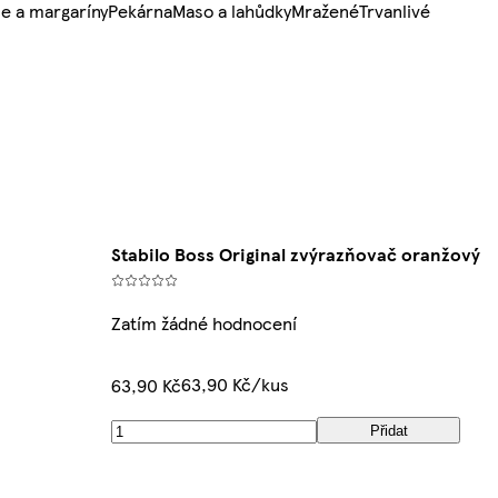
e a margaríny
Pekárna
Maso a lahůdky
Mražené
Trvanlivé
Stabilo Boss Original zvýrazňovač oranžový
Zatím žádné hodnocení
63,90 Kč/kus
63,90 Kč
Přidat