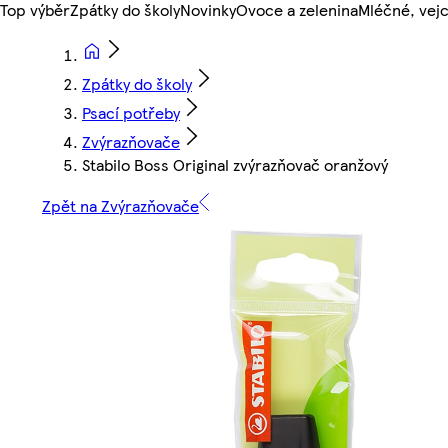
Top výběr
Zpátky do školy
Novinky
Ovoce a zelenina
Mléčné, vejc
Zpátky do školy
Psací potřeby
Zvýrazňovače
Stabilo Boss Original zvýrazňovač oranžový
Zpět na Zvýrazňovače