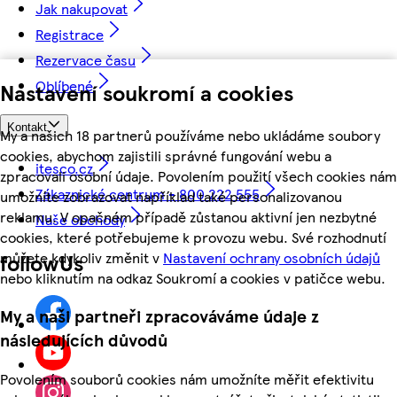
Jak nakupovat
Registrace
Rezervace času
Oblíbené
Nastavení soukromí a cookies
Kontakt
My a našich 18 partnerů používáme nebo ukládáme soubory
cookies, abychom zajistili správné fungování webu a
itesco.cz
zpracovali osobní údaje. Povolením použití všech cookies nám
Zákaznické centrum - 800 222 555
umožníte zobrazovat například také personalizovanou
reklamu. V opačném případě zůstanou aktivní jen nezbytné
Naše obchody
cookies, které potřebujeme k provozu webu. Své rozhodnutí
můžete kdykoliv změnit v
Nastavení ochrany osobních údajů
followUs
nebo kliknutím na odkaz Soukromí a cookies v patičce webu.
My a naši partneři zpracováváme údaje z
následujících důvodů
Povolením souborů cookies nám umožníte měřit efektivitu