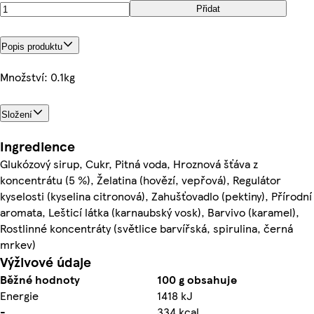
Přidat
Popis produktu
Množství: 0.1kg
Složení
Ingredience
Glukózový sirup, Cukr, Pitná voda, Hroznová šťáva z
koncentrátu (5 %), Želatina (hovězí, vepřová), Regulátor
kyselosti (kyselina citronová), Zahušťovadlo (pektiny), Přírodní
aromata, Lešticí látka (karnaubský vosk), Barvivo (karamel),
Rostlinné koncentráty (světlice barvířská, spirulina, černá
mrkev)
Výživové údaje
Běžné hodnoty
100 g obsahuje
Energie
1418 kJ
-
334 kcal