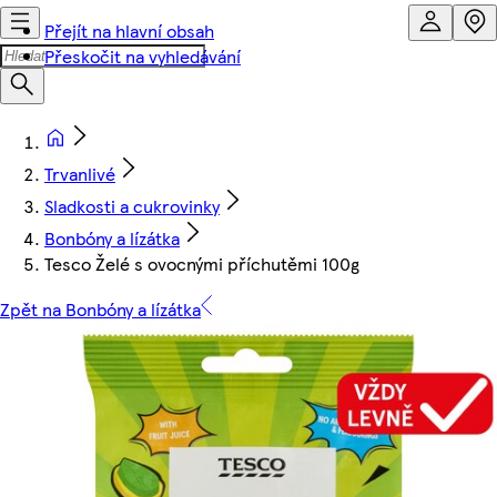
Přejít na hlavní obsah
Přeskočit na vyhledávání
Trvanlivé
Sladkosti a cukrovinky
Bonbóny a lízátka
Tesco Želé s ovocnými příchutěmi 100g
Zpět na Bonbóny a lízátka