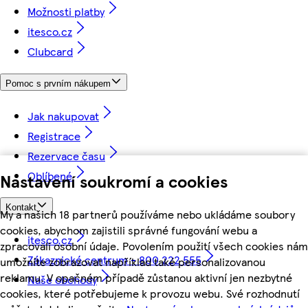
Možnosti platby
itesco.cz
Clubcard
Pomoc s prvním nákupem
Jak nakupovat
Registrace
Rezervace času
Oblíbené
Nastavení soukromí a cookies
Kontakt
My a našich 18 partnerů používáme nebo ukládáme soubory
cookies, abychom zajistili správné fungování webu a
itesco.cz
zpracovali osobní údaje. Povolením použití všech cookies nám
Zákaznické centrum - 800 222 555
umožníte zobrazovat například také personalizovanou
reklamu. V opačném případě zůstanou aktivní jen nezbytné
Naše obchody
cookies, které potřebujeme k provozu webu. Své rozhodnutí