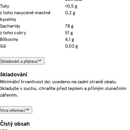
Tuky
<0,5 g
z toho nasycené mastné
0,2 g
kyseliny
Sacharidy
78 g
z toho cukry
51 g
Bílkoviny
4,1 g
Sůl
0,03 g
Skladování a příprava
Skladování
Minimální trvanlivost do: uvedeno na zadní straně obalu.
Skladujte v suchu, chraňte před teplem a přímým slunečním
zářením.
Více informací
Čistý obsah