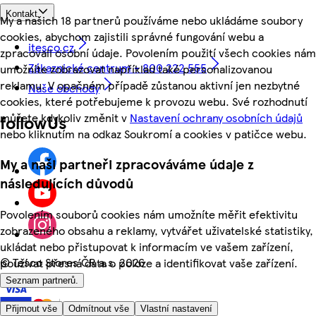
Kontakt
My a našich 18 partnerů používáme nebo ukládáme soubory
cookies, abychom zajistili správné fungování webu a
itesco.cz
zpracovali osobní údaje. Povolením použití všech cookies nám
Zákaznické centrum - 800 222 555
umožníte zobrazovat například také personalizovanou
reklamu. V opačném případě zůstanou aktivní jen nezbytné
Naše obchody
cookies, které potřebujeme k provozu webu. Své rozhodnutí
můžete kdykoliv změnit v
Nastavení ochrany osobních údajů
followUs
nebo kliknutím na odkaz Soukromí a cookies v patičce webu.
My a naši partneři zpracováváme údaje z
následujících důvodů
Povolením souborů cookies nám umožníte měřit efektivitu
zobrazeného obsahu a reklamy, vytvářet uživatelské statistiky,
ukládat nebo přistupovat k informacím ve vašem zařízení,
©
Tesco Stores ČR a.s. 2026
používat přesná data o poloze a identifikovat vaše zařízení.
Seznam partnerů.
Přijmout vše
Odmítnout vše
Vlastní nastavení