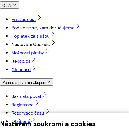
O nás
Přístupnost
Podívejte se, kam doručujeme
Poplatek za službu
Nastavení Cookies
Možnosti platby
itesco.cz
Clubcard
Pomoc s prvním nákupem
Jak nakupovat
Registrace
Rezervace času
Oblíbené
Nastavení soukromí a cookies