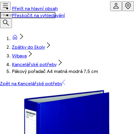
Přejít na hlavní obsah
Přeskočit na vyhledávání
Zpátky do školy
Výbava
Kancelářské potřeby
Pákový pořadač A4 matná modrá 7,5 cm
Zpět na Kancelářské potřeby