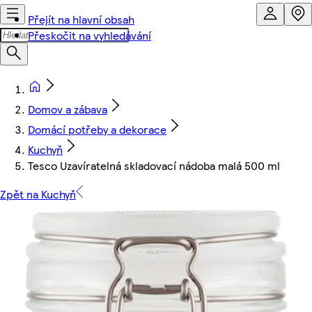
Přejít na hlavní obsah
Přeskočit na vyhledávání
Domov a zábava
Domácí potřeby a dekorace
Kuchyň
Tesco Uzavíratelná skladovací nádoba malá 500 ml
Zpět na Kuchyň