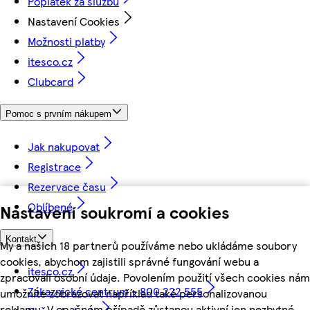
Poplatek za službu
Nastavení Cookies
Možnosti platby
itesco.cz
Clubcard
Pomoc s prvním nákupem
Jak nakupovat
Registrace
Rezervace času
Oblíbené
Nastavení soukromí a cookies
Kontakt
My a našich 18 partnerů používáme nebo ukládáme soubory
cookies, abychom zajistili správné fungování webu a
itesco.cz
zpracovali osobní údaje. Povolením použití všech cookies nám
Zákaznické centrum - 800 222 555
umožníte zobrazovat například také personalizovanou
reklamu. V opačném případě zůstanou aktivní jen nezbytné