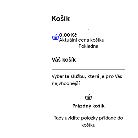
Košík
0,00 Kč
Aktuální cena košíku
0,00 Kč
Aktuální cena košíku
Pokladna
Váš košík
Vyberte službu, která je pro Vás
nejvhodnější
Prázdný košík
Tady uvidíte položky přidané do
košíku