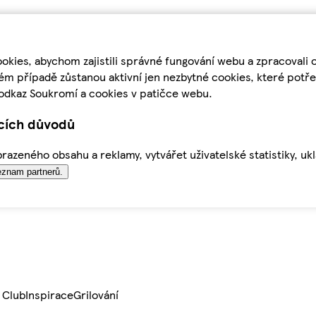
kies, abychom zajistili správné fungování webu a zpracovali 
ém případě zůstanou aktivní jen nezbytné cookies, které pot
odkaz Soukromí a cookies v patičce webu.
ících důvodů
azeného obsahu a reklamy, vytvářet uživatelské statistiky, uk
znam partnerů.
 Club
Inspirace
Grilování