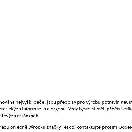
nována nejvyšší péče, jsou předpisy pro výrobu potravin neust
etetických informací a alergenů. Vždy byste si měli přečíst eti
etových stránkách.
 radu ohledně výrobků značky Tesco, kontaktujte prosím Odděl