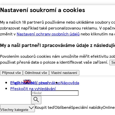
Nastavení soukromí a cookies
My a našich 18 partnerů používáme nebo ukládáme soubory coo
zobrazovat například také personalizovanou reklamu. V opačn
změnit v
Nastavení ochrany osobních údajů
nebo kliknutím na 
My a naši partneři zpracováváme údaje z následuj
Povolením souborů cookies nám umožníte měřit efektivitu zobr
používat přesná data o poloze a identifikovat vaše zařízení.
Se
Přijmout vše
Odmítnout vše
Vlastní nastavení
Přejít na hlavní obsah
English
Můj první nákup
Nápověda
Přeskočit na vyhledávání
Koupit teď
Oblíbené
Speciální nabídky
Online
Všechny kategorie