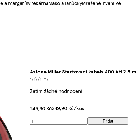
e a margaríny
Pekárna
Maso a lahůdky
Mražené
Trvanlivé
Astone Miller Startovací kabely 400 AH 2,8 m
Zatím žádné hodnocení
249,90 Kč/kus
249,90 Kč
Přidat