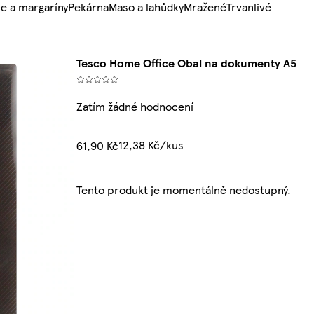
e a margaríny
Pekárna
Maso a lahůdky
Mražené
Trvanlivé
Tesco Home Office Obal na dokumenty A5
Zatím žádné hodnocení
12,38 Kč/kus
61,90 Kč
Tento produkt je momentálně nedostupný.