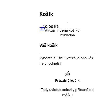
Košík
0,00 Kč
Aktuální cena košíku
0,00 Kč
Aktuální cena košíku
Pokladna
Váš košík
Vyberte službu, která je pro Vás
nejvhodnější
Prázdný košík
Tady uvidíte položky přidané do
košíku