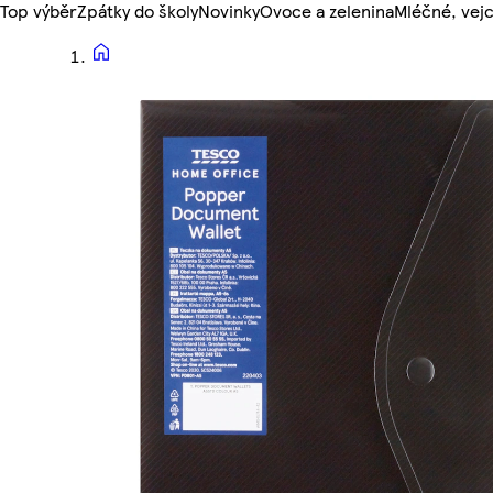
Top výběr
Zpátky do školy
Novinky
Ovoce a zelenina
Mléčné, vejc