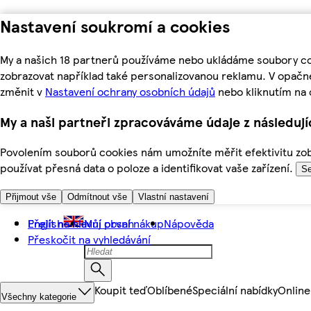
Nastavení soukromí a cookies
My a našich 18 partnerů používáme nebo ukládáme soubory coo
zobrazovat například také personalizovanou reklamu. V opačn
změnit v
Nastavení ochrany osobních údajů
nebo kliknutím na 
My a naši partneři zpracováváme údaje z následuj
Povolením souborů cookies nám umožníte měřit efektivitu zobr
používat přesná data o poloze a identifikovat vaše zařízení.
Se
Přijmout vše
Odmítnout vše
Vlastní nastavení
Přejít na hlavní obsah
English
Můj první nákup
Nápověda
Přeskočit na vyhledávání
Koupit teď
Oblíbené
Speciální nabídky
Online
Všechny kategorie