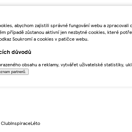
kies, abychom zajistili správné fungování webu a zpracovali 
ém případě zůstanou aktivní jen nezbytné cookies, které pot
odkaz Soukromí a cookies v patičce webu.
ících důvodů
azeného obsahu a reklamy, vytvářet uživatelské statistiky, uk
znam partnerů.
 Club
Inspirace
Léto