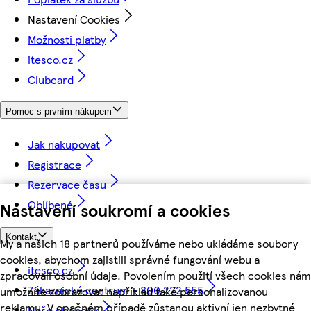
Nastavení Cookies
Možnosti platby
itesco.cz
Clubcard
Pomoc s prvním nákupem
Jak nakupovat
Registrace
Rezervace času
Oblíbené
Nastavení soukromí a cookies
Kontakt
My a našich 18 partnerů používáme nebo ukládáme soubory
cookies, abychom zajistili správné fungování webu a
itesco.cz
zpracovali osobní údaje. Povolením použití všech cookies nám
Zákaznické centrum - 800 222 555
umožníte zobrazovat například také personalizovanou
reklamu. V opačném případě zůstanou aktivní jen nezbytné
Naše obchody