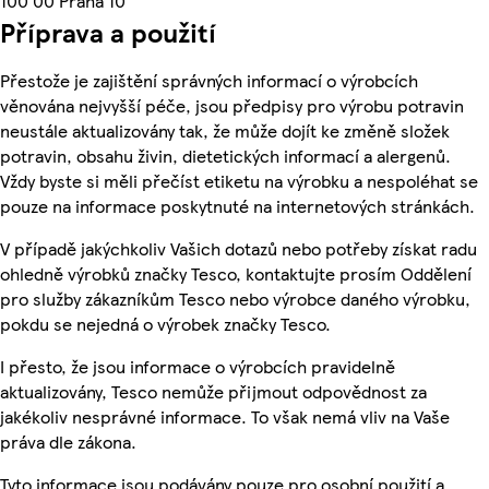
100 00 Praha 10
Příprava a použití
Přestože je zajištění správných informací o výrobcích
věnována nejvyšší péče, jsou předpisy pro výrobu potravin
neustále aktualizovány tak, že může dojít ke změně složek
potravin, obsahu živin, dietetických informací a alergenů.
Vždy byste si měli přečíst etiketu na výrobku a nespoléhat se
pouze na informace poskytnuté na internetových stránkách.
V případě jakýchkoliv Vašich dotazů nebo potřeby získat radu
ohledně výrobků značky Tesco, kontaktujte prosím Oddělení
pro služby zákazníkům Tesco nebo výrobce daného výrobku,
pokdu se nejedná o výrobek značky Tesco.
I přesto, že jsou informace o výrobcích pravidelně
aktualizovány, Tesco nemůže přijmout odpovědnost za
jakékoliv nesprávné informace. To však nemá vliv na Vaše
práva dle zákona.
Tyto informace jsou podávány pouze pro osobní použití a