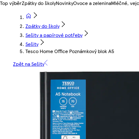
Top výběr
Zpátky do školy
Novinky
Ovoce a zelenina
Mléčné, vejc
Zpátky do školy
Sešity a papírové potřeby
Sešity
Tesco Home Office Poznámkový blok A5
Zpět na Sešity