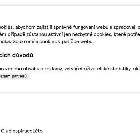
kies, abychom zajistili správné fungování webu a zpracovali 
ém případě zůstanou aktivní jen nezbytné cookies, které pot
odkaz Soukromí a cookies v patičce webu.
ících důvodů
azeného obsahu a reklamy, vytvářet uživatelské statistiky, uk
znam partnerů.
 Club
Inspirace
Léto