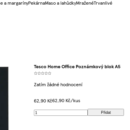
e a margaríny
Pekárna
Maso a lahůdky
Mražené
Trvanlivé
Tesco Home Office Poznámkový blok A5
Zatím žádné hodnocení
62,90 Kč/kus
62,90 Kč
Přidat