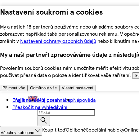
Nastavení soukromí a cookies
My a našich 18 partnerů používáme nebo ukládáme soubory coo
zobrazovat například také personalizovanou reklamu. V opačn
změnit v
Nastavení ochrany osobních údajů
nebo kliknutím na 
My a naši partneři zpracováváme údaje z následuj
Povolením souborů cookies nám umožníte měřit efektivitu zobr
používat přesná data o poloze a identifikovat vaše zařízení.
Se
Přijmout vše
Odmítnout vše
Vlastní nastavení
Přejít na hlavní obsah
English
Můj první nákup
Nápověda
Přeskočit na vyhledávání
Koupit teď
Oblíbené
Speciální nabídky
Online
Všechny kategorie