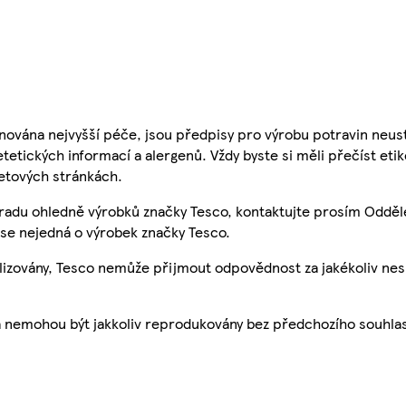
nována nejvyšší péče, jsou předpisy pro výrobu potravin neust
etetických informací a alergenů. Vždy byste si měli přečíst eti
etových stránkách.
 radu ohledně výrobků značky Tesco, kontaktujte prosím Odděl
se nejedná o výrobek značky Tesco.
ualizovány, Tesco nemůže přijmout odpovědnost za jakékoliv ne
a nemohou být jakkoliv reprodukovány bez předchozího souhla