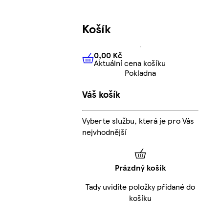
Košík
0,00 Kč
Aktuální cena košíku
0,00 Kč
Aktuální cena košíku
Pokladna
Váš košík
Vyberte službu, která je pro Vás
nejvhodnější
Prázdný košík
Tady uvidíte položky přidané do
košíku