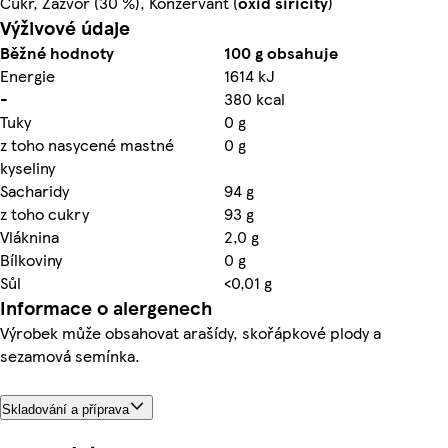
Cukr, Zázvor (30 %), Konzervant (
oxid siřičitý
)
Výživové údaje
Běžné hodnoty
100 g obsahuje
Energie
1614 kJ
-
380 kcal
Tuky
0 g
z toho nasycené mastné
0 g
kyseliny
Sacharidy
94 g
z toho cukry
93 g
Vláknina
2,0 g
Bílkoviny
0 g
Sůl
<0,01 g
Informace o alergenech
Výrobek může obsahovat arašídy, skořápkové plody a
sezamová semínka.
Skladování a příprava