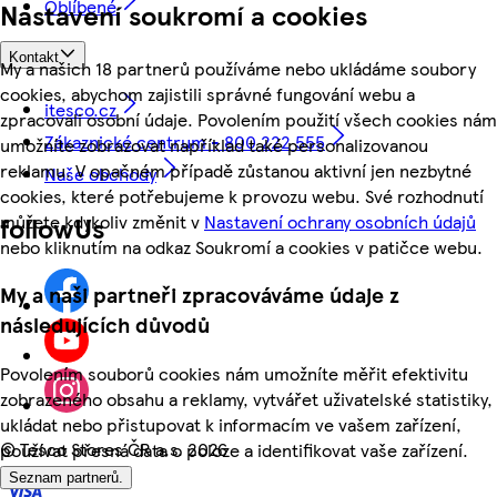
Oblíbené
Nastavení soukromí a cookies
Kontakt
My a našich 18 partnerů používáme nebo ukládáme soubory
cookies, abychom zajistili správné fungování webu a
itesco.cz
zpracovali osobní údaje. Povolením použití všech cookies nám
Zákaznické centrum - 800 222 555
umožníte zobrazovat například také personalizovanou
reklamu. V opačném případě zůstanou aktivní jen nezbytné
Naše obchody
cookies, které potřebujeme k provozu webu. Své rozhodnutí
můžete kdykoliv změnit v
Nastavení ochrany osobních údajů
followUs
nebo kliknutím na odkaz Soukromí a cookies v patičce webu.
My a naši partneři zpracováváme údaje z
následujících důvodů
Povolením souborů cookies nám umožníte měřit efektivitu
zobrazeného obsahu a reklamy, vytvářet uživatelské statistiky,
ukládat nebo přistupovat k informacím ve vašem zařízení,
©
Tesco Stores ČR a.s. 2026
používat přesná data o poloze a identifikovat vaše zařízení.
Seznam partnerů.