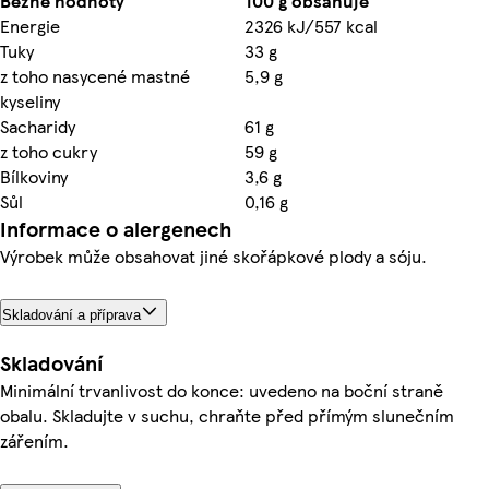
Běžné hodnoty
100 g obsahuje
Energie
2326 kJ/557 kcal
Tuky
33 g
z toho nasycené mastné
5,9 g
kyseliny
Sacharidy
61 g
z toho cukry
59 g
Bílkoviny
3,6 g
Sůl
0,16 g
Informace o alergenech
Výrobek může obsahovat jiné skořápkové plody a sóju.
Skladování a příprava
Skladování
Minimální trvanlivost do konce: uvedeno na boční straně
obalu. Skladujte v suchu, chraňte před přímým slunečním
zářením.