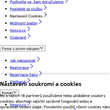
Podívejte se, kam doručujeme
Poplatek za službu
Nastavení Cookies
Možnosti platby
itesco.cz
Clubcard
Pomoc s prvním nákupem
Jak nakupovat
Registrace
Rezervace času
Oblíbené
Nastavení soukromí a cookies
Kontakt
My a našich 18 partnerů používáme nebo ukládáme soubory
cookies, abychom zajistili správné fungování webu a
itesco.cz
zpracovali osobní údaje. Povolením použití všech cookies nám