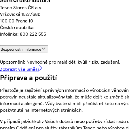
Adresa distributora
Tesco Stores ČR a.s.
Vršovická 1527/68b
100 00 Praha 10
Česká republika
Infolinka: 800 222 555
Bezpečnostní informace
Upozornění: Nevhodné pro malé děti kvůli riziku zadušení.
Zobrazit vše Směsi
Příprava a použití
Přestože je zajištění správných informací o výrobcích věnován
potravin neustále aktualizovány tak, že může dojít ke změně sl
informací a alergenů. Vždy byste si měli přečíst etiketu na v
poskytnuté na internetových stránkách.
V případě jakýchkoliv Vašich dotazů nebo potřeby získat radu 
prosím Oddělení pro služby zákazníkům Tesco nebo výrobce d