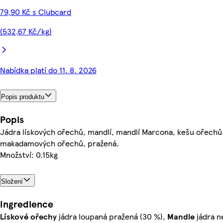
79,90 Kč s Clubcard
(532,67 Kč/kg)
Nabídka platí do 11. 8. 2026
Popis produktu
Popis
Jádra lískových ořechů, mandlí, mandlí Marcona, kešu ořech
makadamových ořechů, pražená.
Množství: 0.15kg
Složení
Ingredience
Lískové ořechy
jádra loupaná pražená (30 %),
Mandle
jádra n