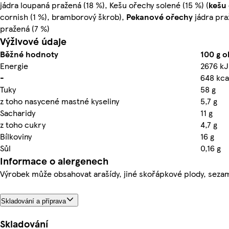
jádra loupaná pražená (18 %), Kešu ořechy solené (15 %) (
kešu
cornish (1 %), bramborový škrob),
Pekanové ořechy
jádra pra
pražená (7 %)
Výživové údaje
Běžné hodnoty
100 g 
Energie
2676 kJ
-
648 kca
Tuky
58 g
z toho nasycené mastné kyseliny
5,7 g
Sacharidy
11 g
z toho cukry
4,7 g
Bílkoviny
16 g
Sůl
0,16 g
Informace o alergenech
Výrobek může obsahovat arašídy, jiné skořápkové plody, sezam
Skladování a příprava
Skladování