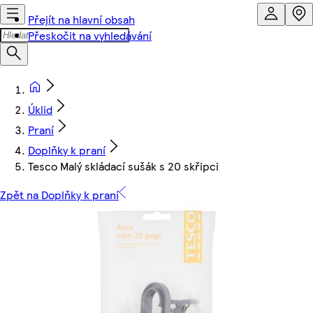
Přejít na hlavní obsah
Přeskočit na vyhledávání
Úklid
Praní
Doplňky k praní
Tesco Malý skládací sušák s 20 skřipci
Zpět na Doplňky k praní