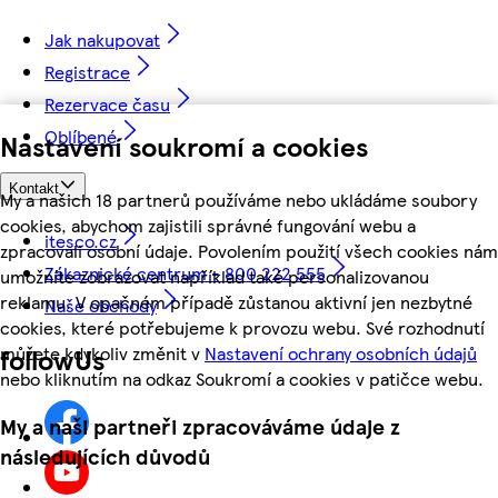
Jak nakupovat
Registrace
Rezervace času
Oblíbené
Nastavení soukromí a cookies
Kontakt
My a našich 18 partnerů používáme nebo ukládáme soubory
cookies, abychom zajistili správné fungování webu a
itesco.cz
zpracovali osobní údaje. Povolením použití všech cookies nám
Zákaznické centrum - 800 222 555
umožníte zobrazovat například také personalizovanou
reklamu. V opačném případě zůstanou aktivní jen nezbytné
Naše obchody
cookies, které potřebujeme k provozu webu. Své rozhodnutí
můžete kdykoliv změnit v
Nastavení ochrany osobních údajů
followUs
nebo kliknutím na odkaz Soukromí a cookies v patičce webu.
My a naši partneři zpracováváme údaje z
následujících důvodů