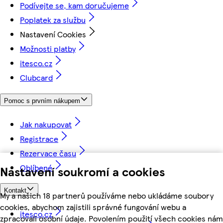
Podívejte se, kam doručujeme
Poplatek za službu
Nastavení Cookies
Možnosti platby
itesco.cz
Clubcard
Pomoc s prvním nákupem
Jak nakupovat
Registrace
Rezervace času
Oblíbené
Nastavení soukromí a cookies
Kontakt
My a našich 18 partnerů používáme nebo ukládáme soubory
cookies, abychom zajistili správné fungování webu a
itesco.cz
zpracovali osobní údaje. Povolením použití všech cookies nám