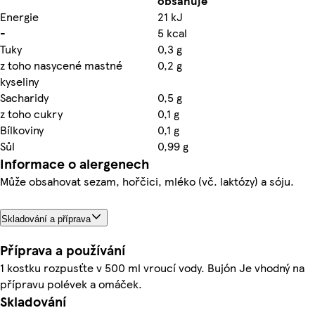
obsahuje
Energie
21 kJ
-
5 kcal
Tuky
0,3 g
z toho nasycené mastné
0,2 g
kyseliny
Sacharidy
0,5 g
z toho cukry
0,1 g
Bílkoviny
0,1 g
Sůl
0,99 g
Informace o alergenech
Může obsahovat sezam, hořčici, mléko (vč. laktózy) a sóju.
Skladování a příprava
Příprava a používání
1 kostku rozpusťte v 500 ml vroucí vody. Bujón Je vhodný na
přípravu polévek a omáček.
Skladování