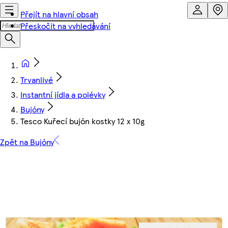
Přejít na hlavní obsah
Přeskočit na vyhledávání
Trvanlivé
Instantní jídla a polévky
Bujóny
Tesco Kuřecí bujón kostky 12 x 10g
Zpět na Bujóny